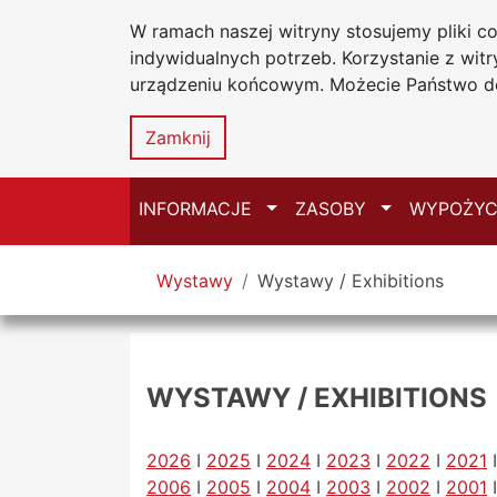
W ramach naszej witryny stosujemy pliki 
Biblioteka Un
Przejdź do głównego menu
Przejdź do treści
Przejdź do wyszukiwarki
Przejdź do mapy serwisu
indywidualnych potrzeb. Korzystanie z wi
Uniwersytetu
urządzeniu końcowym. Możecie Państwo do
w Częstochow
Zamknij
Przełącz
Przełącz
INFORMACJE
ZASOBY
WYPOŻYC
Tutaj jesteś
Wystawy
Wystawy / Exhibitions
WYSTAWY / EXHIBITIONS
2026
I
2025
I
2024
I
2023
I
2022
I
2021
2006
I
2005
I
2004
I
2003
I
2002
I
2001