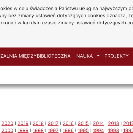
cookies w celu świadczenia Państwu usług na najwyższym
iwersytecka
tryny bez zmiany ustawień dotyczących cookies oznacza, 
 Jana Długosza
konać w każdym czasie zmiany ustawień dotyczących co
ie
Mapa serwisu
Przełącz
ZALNIA MIĘDZYBIBLIOTECZNA
NAUKA
PROJEKTY
I
2020
I
2019
I
2018
I
2017
I
2016
I
2015
I
2014
I
2013
I
201
I
2000
I
1999
I
1998
I
1997
I
1996
I
1995
I
1994
I
1993
I
199