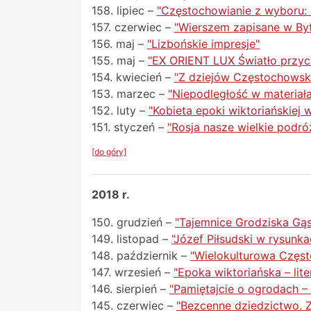
158. lipiec –
"Częstochowianie z wyboru: 
157. czerwiec –
"Wierszem zapisane w By
156. maj –
"Lizbońskie impresje"
155. maj –
"EX ORIENT LUX Światło przy
154. kwiecień –
"Z dziejów Częstochows
153. marzec –
"Niepodległość w materiał
152. luty –
"Kobieta epoki wiktoriańskiej w 
151. styczeń –
"Rosja nasze wielkie podró
[do góry]
2018 r.
150. grudzień –
"Tajemnice Grodziska Gą
149. listopad –
"Józef Piłsudski w rysunk
148. październik –
"Wielokulturowa Częs
147. wrzesień –
"Epoka wiktoriańska – lite
146. sierpień –
"Pamiętajcie o ogrodach –
145. czerwiec –
"Bezcenne dziedzictwo. Z