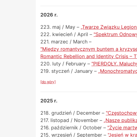
2026 r.
223. maj / May –
„Twarze Związku Legioni
222. kwiecień / April –
"Spektrum Odnowy
221. marzec / March –
"Między romantycznym buntem a kryzysem
Romantic Rebellion and Identity Crisis – 
220. luty / February –
"PIERDOŁY. Maluchy 
219. styczeń / January –
„Monochromatycz
[do góry]
2025 r.
218. grudzień / December –
"Częstochowa.
217. listopad / November –
„Nasze publik
216. październik / October –
"Życie martwe
215. wrzesień / September –
"Jesień w kr