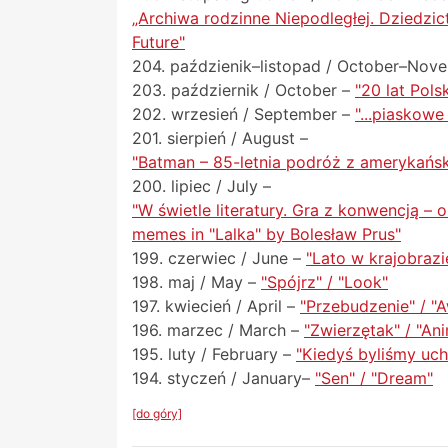
„Archiwa rodzinne Niepodległej. Dziedzic
Future"
204. paździenik–listopad / October–Nov
203. październik / October –
"20 lat Pols
202. wrzesień / September –
"...piaskowe
201. sierpień / August –
"Batman – 85-letnia podróż z amerykańsk
200. lipiec / July –
"W świetle literatury. Gra z konwencją – 
memes in "Lalka" by Bolesław Prus"
199. czerwiec / June –
"Lato w krajobrazi
198. maj / May –
"Spójrz" / "Look"
197. kwiecień / April –
"Przebudzenie" / "
196. marzec / March –
"Zwierzętak" / "An
195. luty / February –
"Kiedyś byliśmy uc
194. styczeń / January–
"Sen" / "Dream"
[do góry]