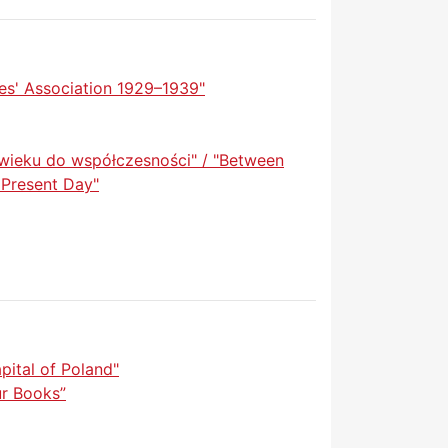
res' Association 1929–1939"
wieku do współczesności" / "Between
 Present Day"
pital of Poland"
ur Books”