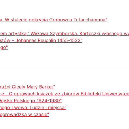
ota. W stulecie odkrycia Grobowca Tutanchamona"
stem artystką." Wisława Szymborska. Karteczki własnego w
stów – Johannes Reuchlin 1455-1522"
ego"
aźni Cicely Mary Barker"
ne... O oprawach książek ze zbiorów Biblioteki Uniwersytec
ojska Polskiego 1924-1939"
ego Lwowa: Ludzie i miejsca"
zeprowadzka w czasie"