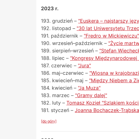
2023 r.
193. grudzień –
"Euskera – najstarszy jęz
192. listopad –
"30 lat Uniwersytetu Trz
191. październik –
"Fredro w Mickiewiczu"
190. wrzesień–październik –
"Życie martwe
189. sierpień–wrzesień –
"Stefan Wiecheck
188. lipiec –
"Kongresy Międzynarodowej
187. czerwiec –
"Jura"
186. maj–czerwiec –
"Wiosna w krajobrazi
185. kwiecień–maj –
"Między Niebem a Zie
184. kwiecień –
"Ja Muza"
183. marzec –
"Gramy dalej"
182. luty –
Tomasz Kozieł "Szlakiem kości
181. styczeń –
Joanna Bochaczek-Trąbska "
[do góry]