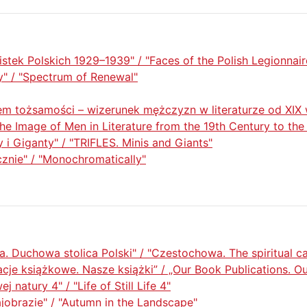
stek Polskich 1929–1939" / "Faces of the Polish Legionnai
" / "Spectrum of Renewal"
 tożsamości – wizerunek mężczyzn w literaturze od XIX 
The Image of Men in Literature from the 19th Century to the
i Giganty" / "TRIFLES. Minis and Giants"
nie" / "Monochromatically"
 Duchowa stolica Polski" / "Czestochowa. The spiritual ca
acje książkowe. Nasze książki” / „Our Book Publications. O
j natury 4" / "Life of Still Life 4"
ajobrazie" / "Autumn in the Landscape"