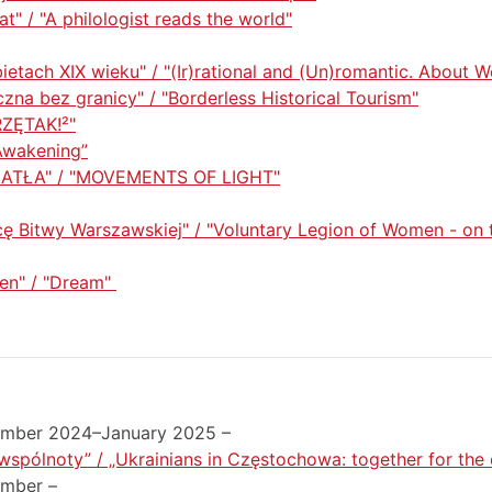
at" / "A philologist reads the world"
ietach XIX wieku" / "(Ir)rational and (Un)romantic. About 
czna bez granicy" / "Borderless Historical Tourism"
RZĘTAK!²"
Awakening”
ATŁA" / "MOVEMENTS OF LIGHT"
cę Bitwy Warszawskiej" / "Voluntary Legion of Women - on t
en" / "Dream"
ember 2024–January 2025 –
wspólnoty” / „Ukrainians in Częstochowa: together for th
ember –