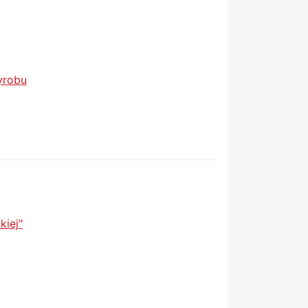
yrobu
kiej"