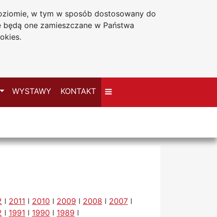
 poziomie, w tym w sposób dostosowany do
Deklaracja dostępności
że będą one zamieszczane w Państwa
okies.
Przełącz
WYSTAWY
KONTAKT
2
I
2011
I
2010
I
2009
I
2008
I
2007
I
2
I
1991
I
1990
I
1989
I