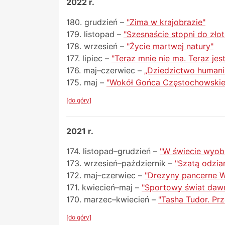
2022 r.
180. grudzień –
"Zima w krajobrazie"
179. listopad –
"Szesnaście stopni do zł
178. wrzesień –
"Życie martwej natury"
177. lipiec –
"Teraz mnie nie ma. Teraz je
176. maj–czerwiec –
„Dziedzictwo humani
175. maj –
"Wokół Gońca Częstochowski
[do góry]
2021 r.
174. listopad–grudzień –
"W świecie wyobr
173. wrzesień–październik –
"Szatą odzia
172. maj–czerwiec –
"Drezyny pancerne W
171. kwiecień–maj –
"Sportowy świat dawn
170. marzec–kwiecień –
"Tasha Tudor. Pr
[do góry]