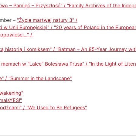
two – Pamięć – Przyszłość" / "Family Archives of the Inde
ember –
"Życie martwej natury 3" /
ki w Unii Europejskiej" / "20 years of Poland in the Europea
 opowieści..." /
ą historią i komiksem" / "Batman – An 85-Year Journey wi
o memach w "Lalce" Bolesława Prusa" / "In the Light of Liter
e" / "Summer in the Landscape"
Awakening"
imalsYES!"
hodźcami" / "We Used to Be Refugees"