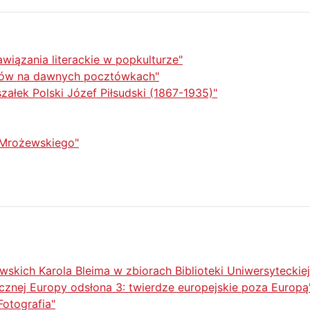
wiązania literackie w popkulturze"
wów na dawnych pocztówkach"
załek Polski Józef Piłsudski (1867-1935)"
 Mrożewskiego"
owskich Karola Bleima w zbiorach Biblioteki Uniwersyteckiej
znej Europy odsłona 3: twierdze europejskie poza Europą
otografia"