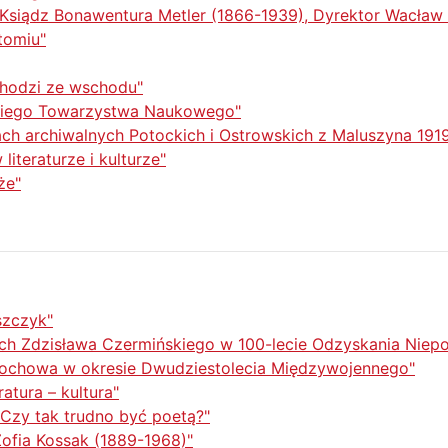
Ksiądz Bonawentura Metler (1866-1939), Dyrektor Wacław 
tomiu"
chodzi ze wschodu"
kiego Towarzystwa Naukowego"
ach archiwalnych Potockich i Ostrowskich z Maluszyna 191
literaturze i kulturze"
że"
szczyk"
ach Zdzisława Czermińskiego w 100-lecie Odzyskania Niepo
tochowa w okresie Dwudziestolecia Międzywojennego"
ratura – kultura"
 Czy tak trudno być poetą?"
ofia Kossak (1889-1968)"