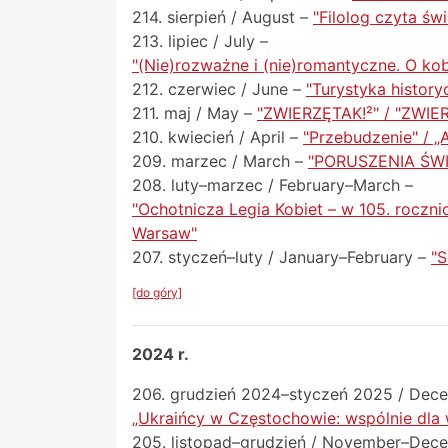
214. sierpień / August –
"Filolog czyta świ
213. lipiec / July –
"(Nie)rozważne i (nie)romantyczne. O kob
212. czerwiec / June –
"Turystyka history
211. maj / May –
"ZWIERZĘTAK!²" / "ZWIE
210. kwiecień / April –
"Przebudzenie" / „
209. marzec / March –
"PORUSZENIA ŚWI
208. luty–marzec / February–March –
"Ochotnicza Legia Kobiet – w 105. roczni
Warsaw"
207. styczeń–luty / January–February –
"S
[do góry]
2024 r.
206. grudzień 2024–styczeń 2025 / Dec
„Ukraińcy w Częstochowie: wspólnie dla 
205. listopad–grudzień / November–Dec