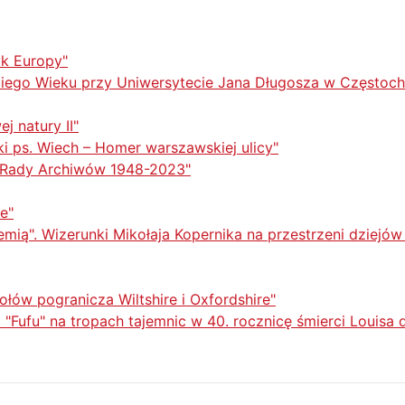
yk Europy"
eciego Wieku przy Uniwersytecie Jana Długosza w Częstoc
j natury II"
i ps. Wiech – Homer warszawskiej ulicy"
 Rady Archiwów 1948-2023"
e"
mią". Wizerunki Mikołaja Kopernika na przestrzeni dziejów
ołów pogranicza Wiltshire i Oxfordshire"
Fufu" na tropach tajemnic w 40. rocznicę śmierci Louisa 