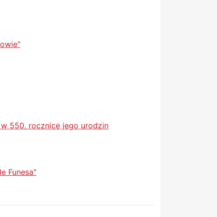
howie"
 w 550. rocznicę jego urodzin
de Funesa"