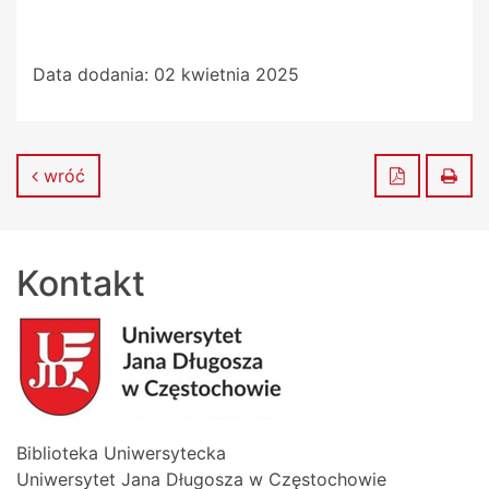
Data dodania:
02 kwietnia 2025
Zapisz do
Dru
wróć
Kontakt
Biblioteka Uniwersytecka
Uniwersytet Jana Długosza w Częstochowie