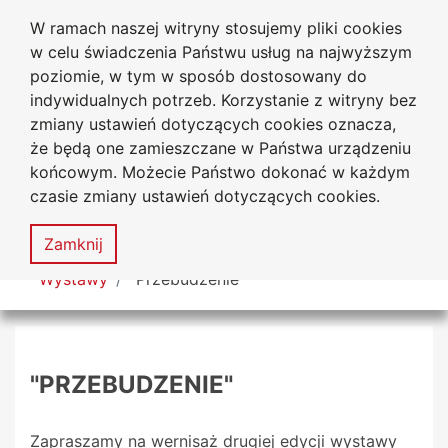
W ramach naszej witryny stosujemy pliki cookies
Biblioteka Uniwersytecka
Przejdź do głównego menu
Przejdź do treści
Przejdź do wyszukiwarki
Przejdź do mapy serwisu
w celu świadczenia Państwu usług na najwyższym
Uniwersytetu Jana Długosza
w Częstochowie
poziomie, w tym w sposób dostosowany do
indywidualnych potrzeb. Korzystanie z witryny bez
zmiany ustawień dotyczących cookies oznacza,
że będą one zamieszczane w Państwa urządzeniu
Deklaracja
Mapa
końcowym. Możecie Państwo dokonać w każdym
dostępności
serwisu
czasie zmiany ustawień dotyczących cookies.
MENU
Zamknij
Tutaj jesteś
Wystawy
"Przebudzenie"
"PRZEBUDZENIE"
Zapraszamy na wernisaż drugiej edycji wystawy