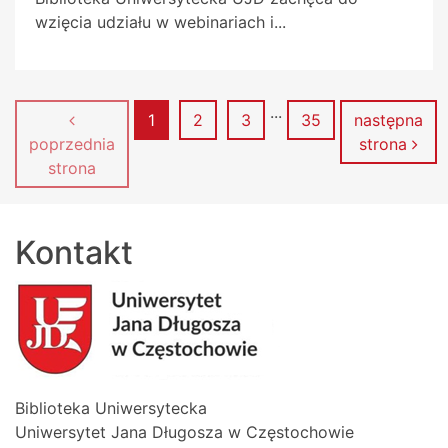
wzięcia udziału w webinariach i...
...
Strona
Strona
Strona
Strona
1
2
3
35
następna
poprzednia
strona
strona
Kontakt
Biblioteka Uniwersytecka
Uniwersytet Jana Długosza w Częstochowie