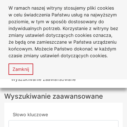
W ramach naszej witryny stosujemy pliki cookies
Biblioteka Uniwersytecka
Przejdź do głównego menu
Przejdź do treści
Przejdź do wyszukiwarki
Przejdź do mapy serwisu
w celu świadczenia Państwu usług na najwyższym
Uniwersytetu Jana Długosza
w Częstochowie
poziomie, w tym w sposób dostosowany do
indywidualnych potrzeb. Korzystanie z witryny bez
zmiany ustawień dotyczących cookies oznacza,
że będą one zamieszczane w Państwa urządzeniu
Deklaracja
Mapa
końcowym. Możecie Państwo dokonać w każdym
dostępności
serwisu
czasie zmiany ustawień dotyczących cookies.
MENU
Zamknij
Tutaj jesteś
Wyszukiwanie zaawansowane
Wyszukiwanie zaawansowane
Wyszukiwarka
Słowo kluczowe