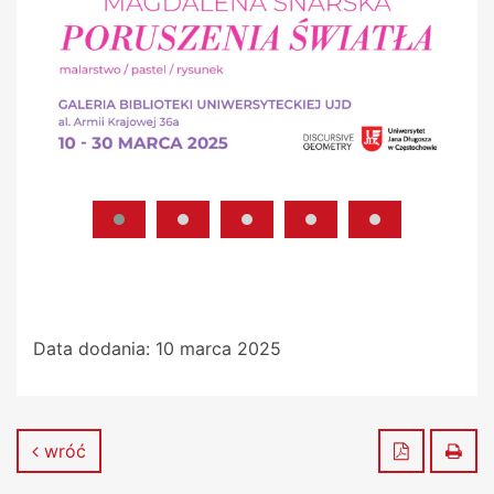
Data dodania:
10 marca 2025
Zapisz do
Dru
wróć