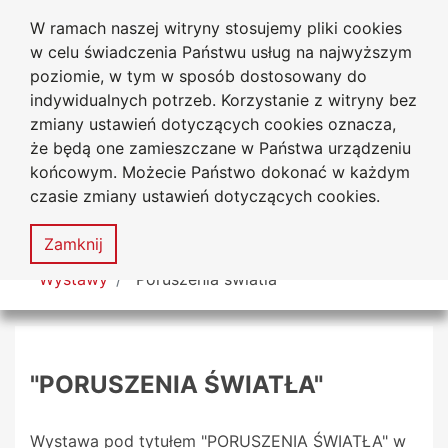
W ramach naszej witryny stosujemy pliki cookies
Biblioteka Uniwersytecka
Przejdź do głównego menu
Przejdź do treści
Przejdź do wyszukiwarki
Przejdź do mapy serwisu
w celu świadczenia Państwu usług na najwyższym
Uniwersytetu Jana Długosza
w Częstochowie
poziomie, w tym w sposób dostosowany do
indywidualnych potrzeb. Korzystanie z witryny bez
zmiany ustawień dotyczących cookies oznacza,
że będą one zamieszczane w Państwa urządzeniu
Deklaracja
Mapa
końcowym. Możecie Państwo dokonać w każdym
dostępności
serwisu
czasie zmiany ustawień dotyczących cookies.
MENU
Zamknij
Tutaj jesteś
Wystawy
"Poruszenia światła"
"PORUSZENIA ŚWIATŁA"
Wystawa pod tytułem "PORUSZENIA ŚWIATŁA" w