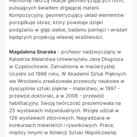
Harmonię tworzą relacje geometryzujących form,
pulsujących światłem drgającej materii.
Kompozycyjny, geometryzujący układ elementów
porządkuje obraz, który powstaje dzięki
podążaniu w głąb siebie, badaniu pamięci i wrażeń
będących projekcją własnej wrażliwości.
Magdalena Snarska
- profesor nadzwyczajny w
Katedrze Malarstwa Uniwersytetu Jana Długosza
w Częstochowie. Zatrudniona w macierzystej
Uczelni od 1988 roku. W Akademii Sztuk Pięknych
we Wrocławiu zrealizowała przewody naukowe w
dyscyplinie sztuki piękne – malarstwo; w 1997 -
przewód doktorski, a w 2006 - przewód
habilitacyjny. Swoją twórczość prezentowała na
25 wystawach indywidualnych. Wzięła udział w
126 wystawach zbiorowych. Nagradzana w
konkursach malarskich i rysunkowych. Prace,
między innymi w Kolekcji Sztuki Współczesnej