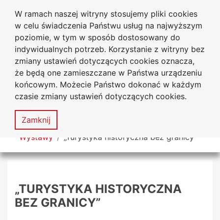
W ramach naszej witryny stosujemy pliki cookies
Biblioteka Uniwersytecka
Przejdź do głównego menu
Przejdź do treści
Przejdź do wyszukiwarki
Przejdź do mapy serwisu
w celu świadczenia Państwu usług na najwyższym
Uniwersytetu Jana Długosza
w Częstochowie
poziomie, w tym w sposób dostosowany do
indywidualnych potrzeb. Korzystanie z witryny bez
zmiany ustawień dotyczących cookies oznacza,
że będą one zamieszczane w Państwa urządzeniu
Deklaracja
Mapa
końcowym. Możecie Państwo dokonać w każdym
dostępności
serwisu
czasie zmiany ustawień dotyczących cookies.
MENU
Zamknij
Tutaj jesteś
Wystawy
„Turystyka historyczna bez granicy”
„TURYSTYKA HISTORYCZNA
BEZ GRANICY”