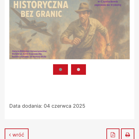
Data dodania:
04 czerwca 2025
Zapisz do
Dru
wróć