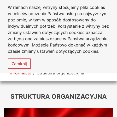
W ramach naszej witryny stosujemy pliki cookies
Biblioteka Uniwersytecka
Przejdź do głównego menu
Przejdź do treści
Przejdź do wyszukiwarki
Przejdź do mapy serwisu
w celu świadczenia Państwu usług na najwyższym
Uniwersytetu Jana Długosza
w Częstochowie
poziomie, w tym w sposób dostosowany do
indywidualnych potrzeb. Korzystanie z witryny bez
zmiany ustawień dotyczących cookies oznacza,
że będą one zamieszczane w Państwa urządzeniu
Deklaracja
Mapa
końcowym. Możecie Państwo dokonać w każdym
dostępności
serwisu
czasie zmiany ustawień dotyczących cookies.
MENU
Zamknij
Tutaj jesteś
Informacje
Struktura organizacyjna
STRUKTURA ORGANIZACYJNA