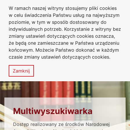
W ramach naszej witryny stosujemy pliki cookies
Biblioteka Uniwersytecka
Przejdź do głównego menu
Przejdź do treści
Przejdź do wyszukiwarki
Przejdź do mapy serwisu
w celu świadczenia Państwu usług na najwyższym
Uniwersytetu Jana Długosza
w Częstochowie
poziomie, w tym w sposób dostosowany do
indywidualnych potrzeb. Korzystanie z witryny bez
zmiany ustawień dotyczących cookies oznacza,
że będą one zamieszczane w Państwa urządzeniu
Deklaracja
Mapa
końcowym. Możecie Państwo dokonać w każdym
dostępności
serwisu
czasie zmiany ustawień dotyczących cookies.
MENU
Zamknij
PRZECZYTAJ KONIECZNIE
Multiwyszukiwarka
Dostęp realizowany ze środków Narodowej