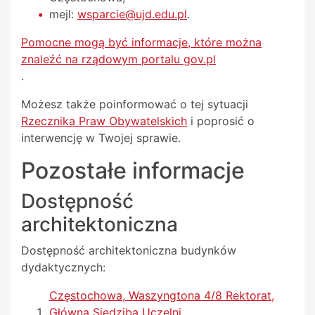
mejl:
wsparcie@ujd.edu.pl
.
Pomocne mogą być informacje, które można
znaleźć na rządowym portalu gov.pl
.
Możesz także poinformować o tej sytuacji
Rzecznika Praw Obywatelskich
i poprosić o
interwencję w Twojej sprawie.
Pozostałe informacje
Dostępność
architektoniczna
Dostępność architektoniczna budynków
dydaktycznych:
Częstochowa, Waszyngtona 4/8 Rektorat,
Główna Siedziba Uczelni