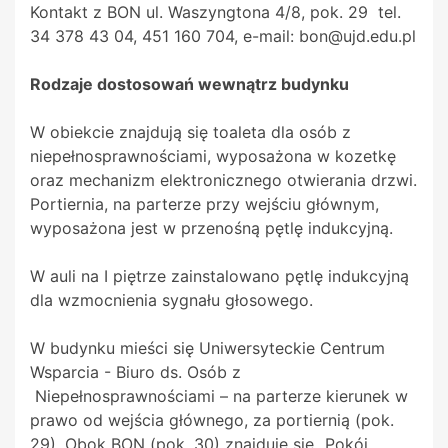
Kontakt z BON ul. Waszyngtona 4/8, pok. 29 tel.
34 378 43 04, 451 160 704, e-mail: bon@ujd.edu.pl
Rodzaje dostosowań wewnątrz budynku
W obiekcie znajdują się toaleta dla osób z
niepełnosprawnościami, wyposażona w kozetkę
oraz mechanizm elektronicznego otwierania drzwi.
Portiernia, na parterze przy wejściu głównym,
wyposażona jest w przenośną pętlę indukcyjną.
W auli na I piętrze zainstalowano pętlę indukcyjną
dla wzmocnienia sygnału głosowego.
W budynku mieści się Uniwersyteckie Centrum
Wsparcia - Biuro ds. Osób z
Niepełnosprawnościami – na parterze kierunek w
prawo od wejścia głównego, za portiernią (pok.
29). Obok BON (pok. 30) znajduje się „Pokój