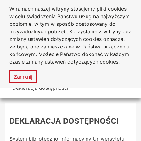
W ramach naszej witryny stosujemy pliki cookies
Biblioteka Uniwersytecka
Przejdź do głównego menu
Przejdź do treści
Przejdź do wyszukiwarki
Przejdź do mapy serwisu
w celu świadczenia Państwu usług na najwyższym
Uniwersytetu Jana Długosza
w Częstochowie
poziomie, w tym w sposób dostosowany do
indywidualnych potrzeb. Korzystanie z witryny bez
zmiany ustawień dotyczących cookies oznacza,
że będą one zamieszczane w Państwa urządzeniu
Deklaracja
Mapa
końcowym. Możecie Państwo dokonać w każdym
dostępności
serwisu
czasie zmiany ustawień dotyczących cookies.
MENU
Zamknij
Tutaj jesteś
Deklaracja dostępności
DEKLARACJA DOSTĘPNOŚCI
System biblioteczno-informacyjny Uniwersytetu