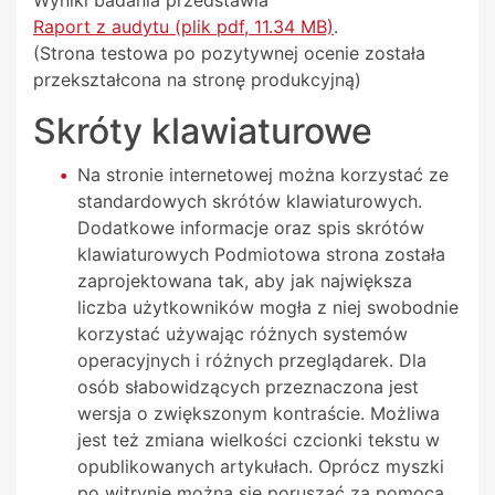
Wyniki badania przedstawia
Raport z audytu (plik pdf, 11.34 MB)
.
(Strona testowa po pozytywnej ocenie została
przekształcona na stronę produkcyjną)
Skróty klawiaturowe
Na stronie internetowej można korzystać ze
standardowych skrótów klawiaturowych.
Dodatkowe informacje oraz spis skrótów
klawiaturowych Podmiotowa strona została
zaprojektowana tak, aby jak największa
liczba użytkowników mogła z niej swobodnie
korzystać używając różnych systemów
operacyjnych i różnych przeglądarek. Dla
osób słabowidzących przeznaczona jest
wersja o zwiększonym kontraście. Możliwa
jest też zmiana wielkości czcionki tekstu w
opublikowanych artykułach. Oprócz myszki
po witrynie można się poruszać za pomocą