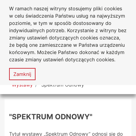
W ramach naszej witryny stosujemy pliki cookies
Biblioteka Uniwersytecka
Przejdź do głównego menu
Przejdź do treści
Przejdź do wyszukiwarki
Przejdź do mapy serwisu
w celu świadczenia Państwu usług na najwyższym
Uniwersytetu Jana Długosza
w Częstochowie
poziomie, w tym w sposób dostosowany do
indywidualnych potrzeb. Korzystanie z witryny bez
zmiany ustawień dotyczących cookies oznacza,
że będą one zamieszczane w Państwa urządzeniu
Deklaracja
Mapa
końcowym. Możecie Państwo dokonać w każdym
dostępności
serwisu
czasie zmiany ustawień dotyczących cookies.
MENU
Zamknij
Tutaj jesteś
Wystawy
"Spektrum Odnowy"
"SPEKTRUM ODNOWY"
Tytuł wystawy „Spektrum Odnowy” odnosi się do