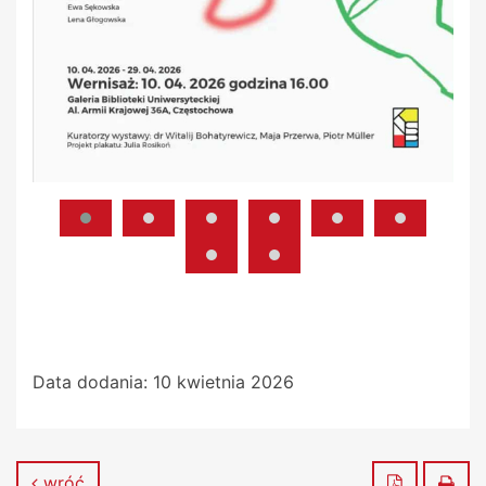
Data dodania:
10 kwietnia 2026
Zapisz do
Dru
wróć