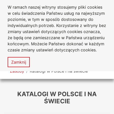
W ramach naszej witryny stosujemy pliki cookies
Biblioteka Uniwersytecka
Przejdź do głównego menu
Przejdź do treści
Przejdź do wyszukiwarki
Przejdź do mapy serwisu
w celu świadczenia Państwu usług na najwyższym
Uniwersytetu Jana Długosza
w Częstochowie
poziomie, w tym w sposób dostosowany do
indywidualnych potrzeb. Korzystanie z witryny bez
zmiany ustawień dotyczących cookies oznacza,
że będą one zamieszczane w Państwa urządzeniu
Deklaracja
Mapa
końcowym. Możecie Państwo dokonać w każdym
dostępności
serwisu
czasie zmiany ustawień dotyczących cookies.
MENU
Zamknij
Tutaj jesteś
Zasoby
Katalogi w Polsce i na świecie
KATALOGI W POLSCE I NA
ŚWIECIE