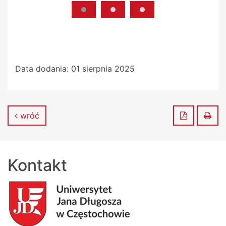
Data dodania:
01 sierpnia 2025
Zapisz do
Dru
wróć
Kontakt