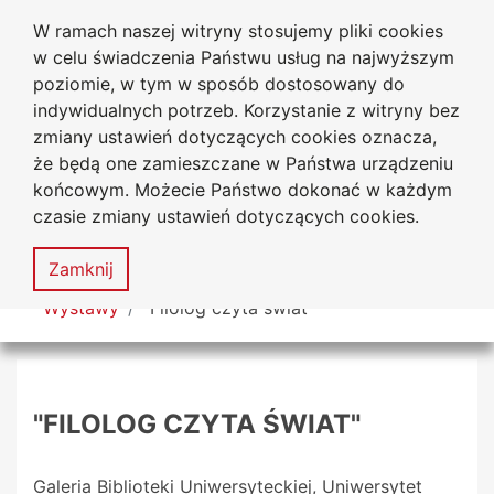
W ramach naszej witryny stosujemy pliki cookies
Biblioteka Uniwersytecka
Przejdź do głównego menu
Przejdź do treści
Przejdź do wyszukiwarki
Przejdź do mapy serwisu
w celu świadczenia Państwu usług na najwyższym
Uniwersytetu Jana Długosza
w Częstochowie
poziomie, w tym w sposób dostosowany do
indywidualnych potrzeb. Korzystanie z witryny bez
zmiany ustawień dotyczących cookies oznacza,
że będą one zamieszczane w Państwa urządzeniu
Deklaracja
Mapa
końcowym. Możecie Państwo dokonać w każdym
dostępności
serwisu
czasie zmiany ustawień dotyczących cookies.
MENU
Zamknij
Tutaj jesteś
Wystawy
"Filolog czyta świat"
"FILOLOG CZYTA ŚWIAT"
Galeria Biblioteki Uniwersyteckiej, Uniwersytet