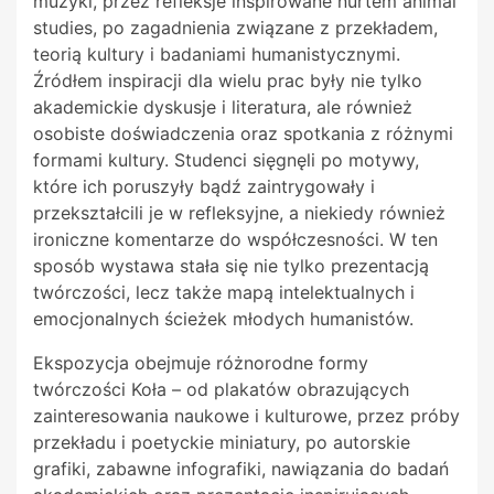
muzyki, przez refleksje inspirowane nurtem animal
studies, po zagadnienia związane z przekładem,
teorią kultury i badaniami humanistycznymi.
Źródłem inspiracji dla wielu prac były nie tylko
akademickie dyskusje i literatura, ale również
osobiste doświadczenia oraz spotkania z różnymi
formami kultury. Studenci sięgnęli po motywy,
które ich poruszyły bądź zaintrygowały i
przekształcili je w refleksyjne, a niekiedy również
ironiczne komentarze do współczesności. W ten
sposób wystawa stała się nie tylko prezentacją
twórczości, lecz także mapą intelektualnych i
emocjonalnych ścieżek młodych humanistów.
Ekspozycja obejmuje różnorodne formy
twórczości Koła – od plakatów obrazujących
zainteresowania naukowe i kulturowe, przez próby
przekładu i poetyckie miniatury, po autorskie
grafiki, zabawne infografiki, nawiązania do badań