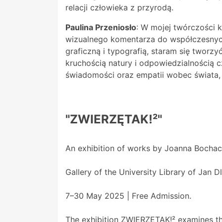
relacji człowieka z przyrodą.
Paulina Przeniosło
: W mojej twórczości 
wizualnego komentarza do współczesnyc
graficzną i typografią, staram się tworzy
kruchością natury i odpowiedzialnością 
świadomości oraz empatii wobec świata, k
"ZWIERZĘTAK!²"
An exhibition of works by Joanna Bochacz
Gallery of the University Library of Jan
7–30 May 2025 | Free Admission.
The exhibition ZWIERZĘTAK!² examines the 