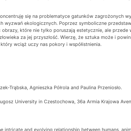
koncentruję się na problematyce gatunków zagrożonych wyg
h wyzwań ekologicznych. Poprzez symboliczne przedstaw
ć obrazy, które nie tylko poruszają estetycznie, ale przede 
człowieka za jej przyszłość. Wierzę, że sztuka może i pow
tóry wciąż uczy nas pokory i współistnienia.
ek-Trąbska, Agnieszka Półrola and Paulina Przeniosło.
 Dlugosz University in Czestochowa, 36a Armia Krajowa Ave
intricate and evolving relationship between humans, animal