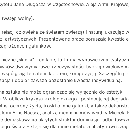
rsytetu Jana Długosza w Częstochowie, Aleja Armii Krajowe
 (wstęp wolny).
lacji człowieka ze światem zwierząt i naturą, ukazując 
i artystycznych. Prezentowane prace poruszają kwestie em
m zagrożonych gatunków.
aniczne „sklejki” – collage, to forma wypowiedzi artystyczn
krawków dwuwymiarowej rzeczywistości tworząc wielowymiar
olei współgrają tematem, kolorem, kompozycją. Szczególną
pretacja i odbiór zawsze pozostanie kwestia indywidualną.
na sztuka nie może ograniczać się wyłącznie do estetyki – 
. W obliczu kryzysu ekologicznego i postępującej degrada
: ochrony życia, troski o inne gatunki, a także dekonstr
ekologii Arne Naessa, analizą mechanizmów władzy Michela 
ie demaskowania ukrytych struktur dominacji i odbudowyw
cego świata – staje się dla mnie metaforą utraty równowag