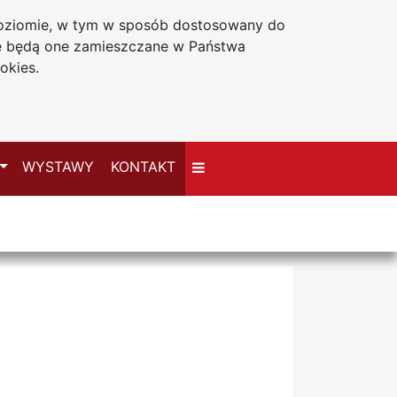
 poziomie, w tym w sposób dostosowany do
Deklaracja dostępności
że będą one zamieszczane w Państwa
okies.
Przełącz
WYSTAWY
KONTAKT