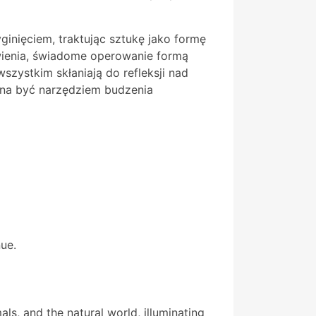
inięciem, traktując sztukę jako formę
ienia, świadome operowanie formą
wszystkim skłaniają do refleksji nad
inna być narzędziem budzenia
nue.
s, and the natural world, illuminating