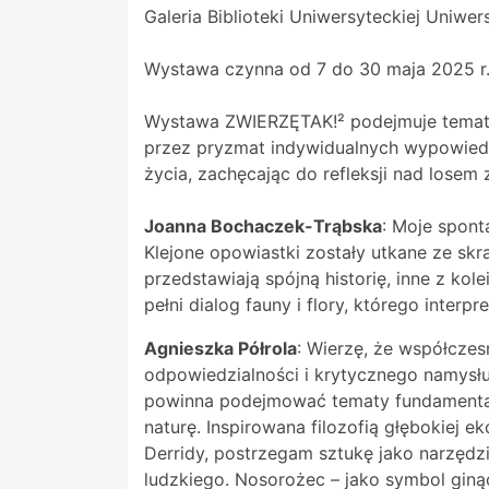
Galeria Biblioteki Uniwersyteckiej Uniwe
Wystawa czynna od 7 do 30 maja 2025 r.
Wystawa ZWIERZĘTAK!² podejmuje temat re
przez pryzmat indywidualnych wypowiedz
życia, zachęcając do refleksji nad lose
Joanna Bochaczek-Trąbska
: Moje spont
Klejone opowiastki zostały utkane ze s
przedstawiają spójną historię, inne z k
pełni dialog fauny i flory, którego inter
Agnieszka Półrola
: Wierzę, że współczes
odpowiedzialności i krytycznego namysłu
powinna podejmować tematy fundamentalne
naturę. Inspirowana filozofią głębokiej 
Derridy, postrzegam sztukę jako narzędz
ludzkiego. Nosorożec – jako symbol giną