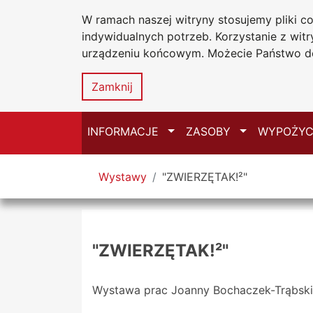
W ramach naszej witryny stosujemy pliki 
Biblioteka Un
Przejdź do głównego menu
Przejdź do treści
Przejdź do wyszukiwarki
Przejdź do mapy serwisu
indywidualnych potrzeb. Korzystanie z wi
Uniwersytetu
urządzeniu końcowym. Możecie Państwo do
w Częstochow
Zamknij
Przełącz
Przełącz
INFORMACJE
ZASOBY
WYPOŻYC
Tutaj jesteś
Wystawy
"ZWIERZĘTAK!²"
"ZWIERZĘTAK!²"
Wystawa prac Joanny Bochaczek-Trąbskiej,