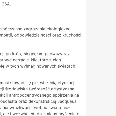
j 36A.
współczesne zagrożenia ekologiczne
patii, odpowiedzialności oraz kruchości
ej, po którą sięgnęłam pierwszy raz.
owe narracje. Niektóre z nich
 rolę w tych wyimaginowanych światach
musi stawać się przestrzenią etycznej
cji środowiska twórczość artystyczna
ukcji antropocentrycznego spojrzenia na
Foucaulta oraz dekonstrukcją Jacques’a
ania wrażliwości wobec świata nie-
i, ale i wezwaniem do zmiany myślenia o