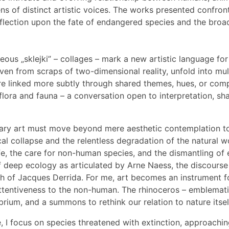
ns of distinct artistic voices. The works presented confront
reflection upon the fate of endangered species and the br
eous „sklejki” – collages – mark a new artistic language f
ven from scraps of two-dimensional reality, unfold into mul
are linked more subtly through shared themes, hues, or comp
lora and fauna – a conversation open to interpretation, sh
orary art must move beyond mere aesthetic contemplation 
ical collapse and the relentless degradation of the natural w
ife, the care for non-human species, and the dismantling o
 deep ecology as articulated by Arne Naess, the discourse
h of Jacques Derrida. For me, art becomes an instrument f
ttentiveness to the non-human. The rhinoceros – emblemat
brium, and a summons to rethink our relation to nature itsel
ice, I focus on species threatened with extinction, approach