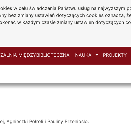
cookies w celu świadczenia Państwu usług na najwyższym
iwersytecka
tryny bez zmiany ustawień dotyczących cookies oznacza, 
 Jana Długosza
konać w każdym czasie zmiany ustawień dotyczących co
ie
Mapa serwisu
Przełącz
ZALNIA MIĘDZYBIBLIOTECZNA
NAUKA
PROJEKTY
 Agnieszki Półroli i Pauliny Przeniosło.