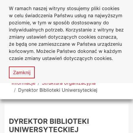
W ramach naszej witryny stosujemy pliki cookies
Biblioteka Uniwersytecka
Przejdź do głównego menu
Przejdź do treści
Przejdź do wyszukiwarki
Przejdź do mapy serwisu
w celu świadczenia Państwu usług na najwyższym
Uniwersytetu Jana Długosza
w Częstochowie
poziomie, w tym w sposób dostosowany do
indywidualnych potrzeb. Korzystanie z witryny bez
zmiany ustawień dotyczących cookies oznacza,
że będą one zamieszczane w Państwa urządzeniu
Deklaracja
Mapa
końcowym. Możecie Państwo dokonać w każdym
dostępności
serwisu
czasie zmiany ustawień dotyczących cookies.
MENU
Zamknij
Tutaj jesteś
Informacje
Struktura organizacyjna
Dyrektor Biblioteki Uniwersyteckiej
DYREKTOR BIBLIOTEKI
UNIWERSYTECKIEJ