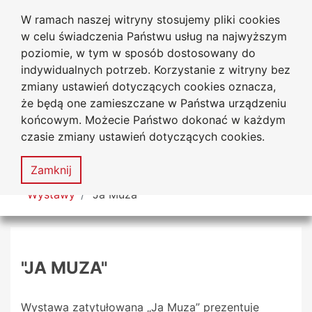
W ramach naszej witryny stosujemy pliki cookies
Biblioteka Uniwersytecka
Przejdź do głównego menu
Przejdź do treści
Przejdź do wyszukiwarki
Przejdź do mapy serwisu
w celu świadczenia Państwu usług na najwyższym
Uniwersytetu Jana Długosza
w Częstochowie
poziomie, w tym w sposób dostosowany do
indywidualnych potrzeb. Korzystanie z witryny bez
zmiany ustawień dotyczących cookies oznacza,
że będą one zamieszczane w Państwa urządzeniu
Deklaracja
Mapa
końcowym. Możecie Państwo dokonać w każdym
dostępności
serwisu
czasie zmiany ustawień dotyczących cookies.
MENU
Zamknij
Tutaj jesteś
Wystawy
"Ja Muza"
"JA MUZA"
Wystawa zatytułowana „Ja Muza” prezentuje