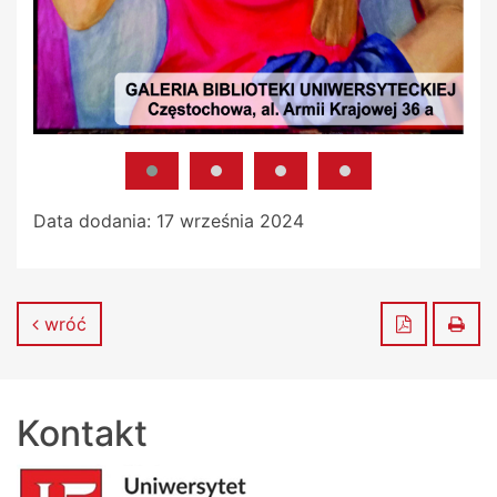
Data dodania:
17 września 2024
Zapisz do
Dru
wróć
Kontakt