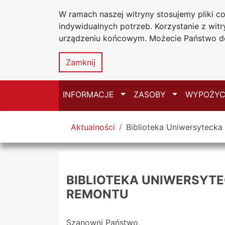
W ramach naszej witryny stosujemy pliki 
Biblioteka Un
Przejdź do głównego menu
Przejdź do treści
Przejdź do wyszukiwarki
Przejdź do mapy serwisu
indywidualnych potrzeb. Korzystanie z wi
Uniwersytetu
urządzeniu końcowym. Możecie Państwo do
w Częstochow
Zamknij
Przełącz
Przełącz
INFORMACJE
ZASOBY
WYPOŻYC
Tutaj jesteś
Aktualności
Biblioteka Uniwersytecka
BIBLIOTEKA UNIWERSYT
REMONTU
Szanowni Państwo,