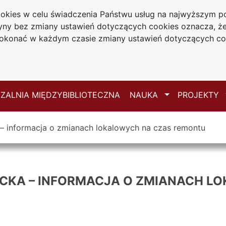
cookies w celu świadczenia Państwu usług na najwyższym
iwersytecka
tryny bez zmiany ustawień dotyczących cookies oznacza, 
 Jana Długosza
konać w każdym czasie zmiany ustawień dotyczących co
ie
Mapa serwisu
Przełącz
ZALNIA MIĘDZYBIBLIOTECZNA
NAUKA
PROJEKTY
 – informacja o zmianach lokalowych na czas remontu
ECKA – INFORMACJA O ZMIANACH L