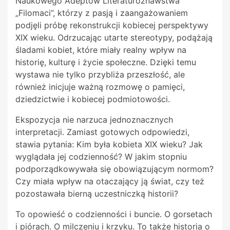
Naukowego Adeptów Literaturoznawstwa
„Filomaci”, którzy z pasją i zaangażowaniem
podjęli próbę rekonstrukcji kobiecej perspektywy
XIX wieku. Odrzucając utarte stereotypy, podążają
śladami kobiet, które miały realny wpływ na
historię, kulturę i życie społeczne. Dzięki temu
wystawa nie tylko przybliża przeszłość, ale
również inicjuje ważną rozmowę o pamięci,
dziedzictwie i kobiecej podmiotowości.
Ekspozycja nie narzuca jednoznacznych
interpretacji. Zamiast gotowych odpowiedzi,
stawia pytania: Kim była kobieta XIX wieku? Jak
wyglądała jej codzienność? W jakim stopniu
podporządkowywała się obowiązującym normom?
Czy miała wpływ na otaczający ją świat, czy też
pozostawała bierną uczestniczką historii?
To opowieść o codzienności i buncie. O gorsetach
i piórach. O milczeniu i krzyku. To także historia o