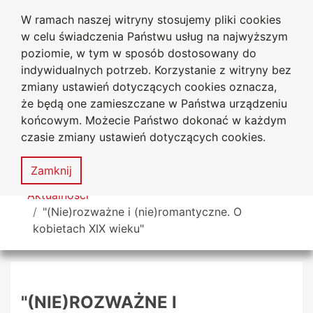
W ramach naszej witryny stosujemy pliki cookies
Biblioteka Uniwersytecka
Przejdź do głównego menu
Przejdź do treści
Przejdź do wyszukiwarki
Przejdź do mapy serwisu
w celu świadczenia Państwu usług na najwyższym
Uniwersytetu Jana Długosza
w Częstochowie
poziomie, w tym w sposób dostosowany do
indywidualnych potrzeb. Korzystanie z witryny bez
zmiany ustawień dotyczących cookies oznacza,
że będą one zamieszczane w Państwa urządzeniu
Deklaracja
Mapa
końcowym. Możecie Państwo dokonać w każdym
dostępności
serwisu
czasie zmiany ustawień dotyczących cookies.
MENU
Zamknij
Tutaj jesteś
Aktualności
"(Nie)rozważne i (nie)romantyczne. O
kobietach XIX wieku"
"(NIE)ROZWAŻNE I