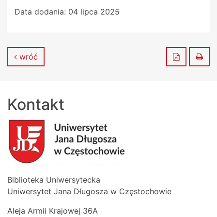
Data dodania:
04 lipca 2025
Zapisz do
Dru
wróć
Kontakt
Biblioteka Uniwersytecka
Uniwersytet Jana Długosza w Częstochowie
Aleja Armii Krajowej 36A