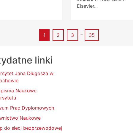
Elsevier...
...
Strona
Strona
Strona
Strona
1
2
3
35
ydatne linki
rsytet Jana Długosza w
ochowie
opisma Naukowe
rsytetu
wum Prac Dyplomowych
wnictwo Naukowe
p do sieci bezprzewodowej