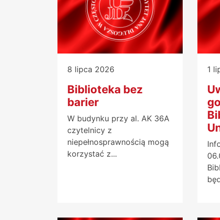
8 lipca 2026
1 l
Biblioteka bez
Uw
barier
go
Bi
W budynku przy al. AK 36A
Un
czytelnicy z
niepełnosprawnością mogą
Inf
korzystać z...
06.
Bib
będ