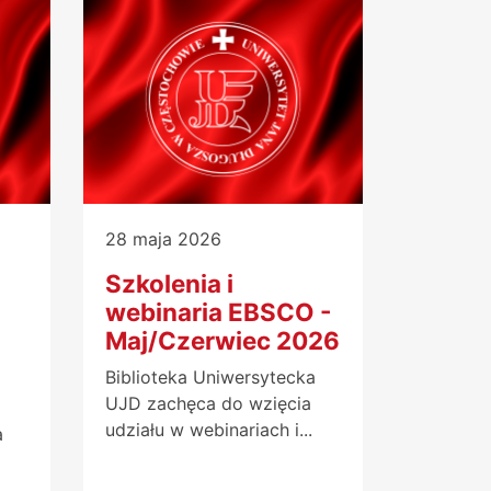
28 maja 2026
Szkolenia i
webinaria EBSCO -
Maj/Czerwiec 2026
Biblioteka Uniwersytecka
UJD zachęca do wzięcia
udziału w webinariach i...
a