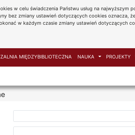
cookies w celu świadczenia Państwu usług na najwyższym
iwersytecka
tryny bez zmiany ustawień dotyczących cookies oznacza, 
 Jana Długosza
konać w każdym czasie zmiany ustawień dotyczących co
ie
Mapa serwisu
Przełącz
ZALNIA MIĘDZYBIBLIOTECZNA
NAUKA
PROJEKTY
ne