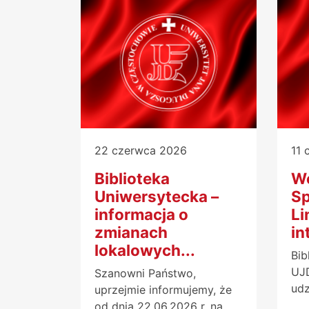
22 czerwca 2026
11 
Biblioteka
W
Uniwersytecka –
Sp
informacja o
Li
zmianach
in
lokalowych...
Bib
UJD
Szanowni Państwo,
udz
uprzejmie informujemy, że
od dnia 22.06.2026 r. na