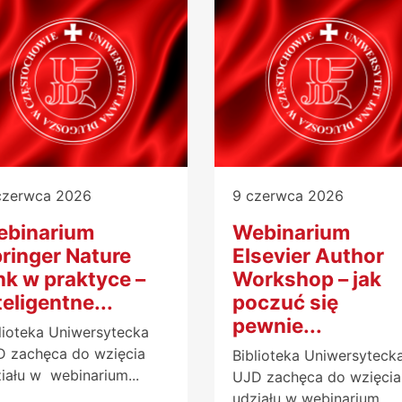
czerwca 2026
9 czerwca 2026
ebinarium
Webinarium
ringer Nature
Elsevier Author
nk w praktyce –
Workshop – jak
teligentne...
poczuć się
pewnie...
lioteka Uniwersytecka
 zachęca do wzięcia
Biblioteka Uniwersyteck
iału w webinarium...
UJD zachęca do wzięcia
udziału w webinarium