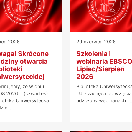
ipca 2026
29 czerwca 2026
aga! Skrócone
Szkolenia i
dziny otwarcia
webinaria EBSCO
blioteki
Lipiec/Sierpień
iwersyteckiej
2026
ormujemy, że w dniu
Biblioteka Uniwersyteck
08.2026 r. (czwartek)
UJD zachęca do wzięcia
lioteka Uniwersytecka
udziału w webinariach i...
zie...