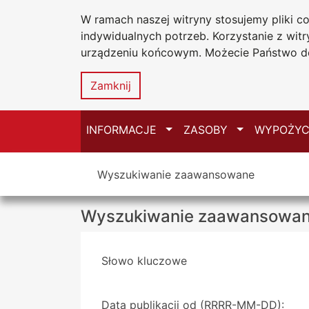
W ramach naszej witryny stosujemy pliki 
Biblioteka Un
Przejdź do głównego menu
Przejdź do treści
Przejdź do wyszukiwarki
Przejdź do mapy serwisu
indywidualnych potrzeb. Korzystanie z wi
Uniwersytetu
urządzeniu końcowym. Możecie Państwo do
w Częstochow
Zamknij
Przełącz
Przełącz
INFORMACJE
ZASOBY
WYPOŻYC
Tutaj jesteś
Wyszukiwanie zaawansowane
Wyszukiwanie zaawansowa
Wyszukiwarka
Słowo kluczowe
Data publikacji od (RRRR-MM-DD):