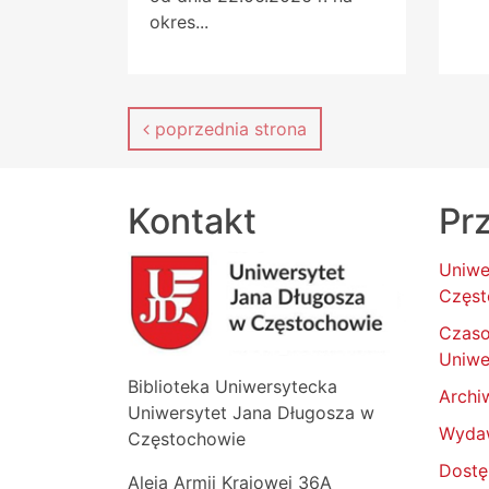
okres...
poprzednia strona
Kontakt
Prz
Uniwe
Częst
Czas
Uniwe
Biblioteka Uniwersytecka
Archi
Uniwersytet Jana Długosza w
Wyda
Częstochowie
Dostę
Aleja Armii Krajowej 36A