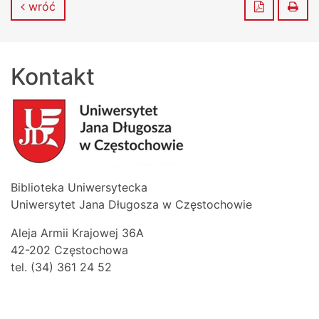
Zapisz do
Dru
wróć
Kontakt
Biblioteka Uniwersytecka
Uniwersytet Jana Długosza w Częstochowie
Aleja Armii Krajowej 36A
42-202 Częstochowa
tel. (34) 361 24 52