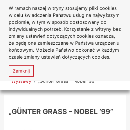
W ramach naszej witryny stosujemy pliki cookies
Biblioteka Uniwersytecka
Przejdź do głównego menu
Przejdź do treści
Przejdź do wyszukiwarki
Przejdź do mapy serwisu
w celu świadczenia Państwu usług na najwyższym
Uniwersytetu Jana Długosza
w Częstochowie
poziomie, w tym w sposób dostosowany do
indywidualnych potrzeb. Korzystanie z witryny bez
zmiany ustawień dotyczących cookies oznacza,
że będą one zamieszczane w Państwa urządzeniu
Deklaracja
Mapa
końcowym. Możecie Państwo dokonać w każdym
dostępności
serwisu
czasie zmiany ustawień dotyczących cookies.
MENU
Zamknij
Tutaj jesteś
Wystawy
„Günter Grass – Nobel ’99”
„GÜNTER GRASS – NOBEL ’99”