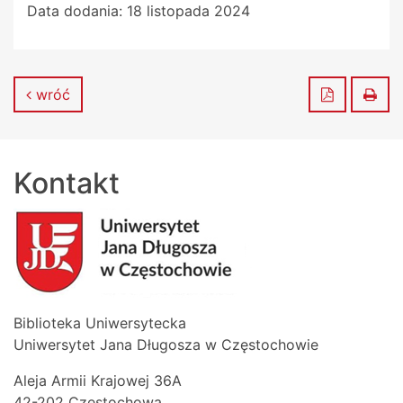
Data dodania:
18 listopada 2024
Zapisz do
Dru
wróć
Kontakt
Biblioteka Uniwersytecka
Uniwersytet Jana Długosza w Częstochowie
Aleja Armii Krajowej 36A
42-202 Częstochowa