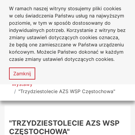
W ramach naszej witryny stosujemy pliki cookies
Biblioteka Uniwersytecka
Przejdź do głównego menu
Przejdź do treści
Przejdź do wyszukiwarki
Przejdź do mapy serwisu
w celu świadczenia Państwu usług na najwyższym
Uniwersytetu Jana Długosza
w Częstochowie
poziomie, w tym w sposób dostosowany do
indywidualnych potrzeb. Korzystanie z witryny bez
zmiany ustawień dotyczących cookies oznacza,
że będą one zamieszczane w Państwa urządzeniu
Deklaracja
Mapa
końcowym. Możecie Państwo dokonać w każdym
dostępności
serwisu
czasie zmiany ustawień dotyczących cookies.
MENU
Zamknij
Tutaj jesteś
Wystawy
"Trzydziestolecie AZS WSP Częstochowa"
"TRZYDZIESTOLECIE AZS WSP
CZĘSTOCHOWA"