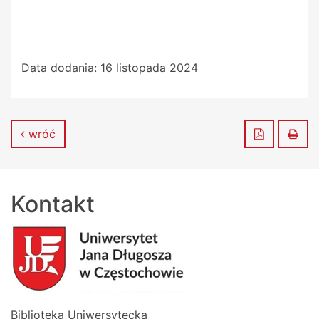
Data dodania:
16 listopada 2024
Zapisz do
Dru
wróć
Kontakt
Biblioteka Uniwersytecka