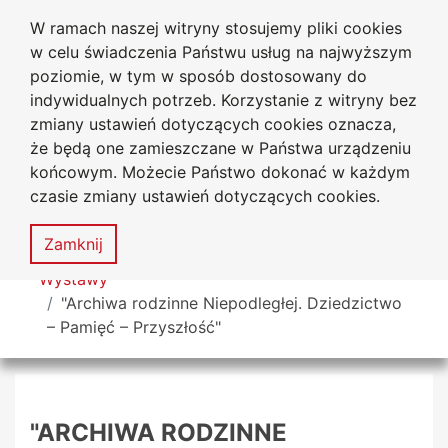
W ramach naszej witryny stosujemy pliki cookies
Biblioteka Uniwersytecka
Przejdź do głównego menu
Przejdź do treści
Przejdź do wyszukiwarki
Przejdź do mapy serwisu
w celu świadczenia Państwu usług na najwyższym
Uniwersytetu Jana Długosza
w Częstochowie
poziomie, w tym w sposób dostosowany do
indywidualnych potrzeb. Korzystanie z witryny bez
zmiany ustawień dotyczących cookies oznacza,
że będą one zamieszczane w Państwa urządzeniu
Deklaracja
Mapa
końcowym. Możecie Państwo dokonać w każdym
dostępności
serwisu
czasie zmiany ustawień dotyczących cookies.
MENU
Zamknij
Tutaj jesteś
Wystawy
"Archiwa rodzinne Niepodległej. Dziedzictwo
– Pamięć – Przyszłość"
"ARCHIWA RODZINNE