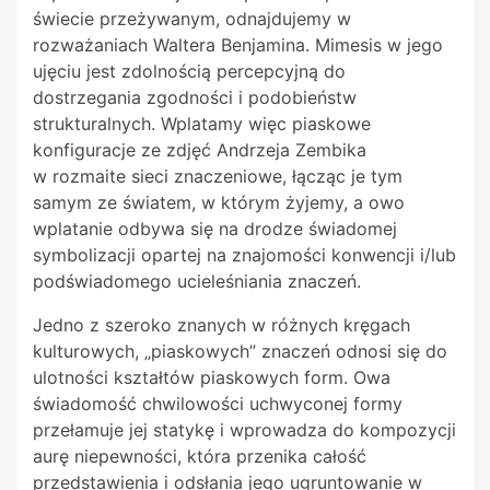
świecie przeżywanym, odnajdujemy w
rozważaniach Waltera Benjamina. Mimesis w jego
ujęciu jest zdolnością percepcyjną do
dostrzegania zgodności i podobieństw
strukturalnych. Wplatamy więc piaskowe
konfiguracje ze zdjęć Andrzeja Zembika
w
rozmaite sieci znaczeniowe, łącząc je tym
samym ze światem, w którym żyjemy, a owo
wplatanie odbywa się na drodze świadomej
symbolizacji opartej na znajomości konwencji i/lub
podświadomego ucieleśniania znaczeń.
Jedno z szeroko znanych w różnych kręgach
kulturowych, „piaskowych” znaczeń odnosi się do
ulotności kształtów piaskowych form. Owa
świadomość chwilowości uchwyconej formy
przełamuje jej statykę i wprowadza do kompozycji
aurę niepewności, która przenika całość
przedstawienia i odsłania jego ugruntowanie w