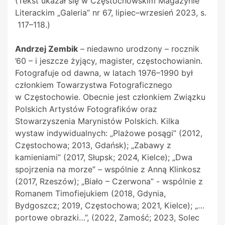
(Tekst ukazał się w Częstochowskim Magazynie
Literackim „Galeria” nr 67, lipiec–wrzesień 2023, s.
117–118.)
Andrzej Zembik
– niedawno urodzony – rocznik
’60 – i jeszcze żyjący, magister, częstochowianin.
Fotografuje od dawna, w latach 1976–1990 był
członkiem Towarzystwa Fotograficznego
w
Częstochowie. Obecnie jest członkiem Związku
Polskich Artystów Fotografików oraz
Stowarzyszenia Marynistów Polskich. Kilka
wystaw indywidualnych: „Plażowe posągi” (2012,
Częstochowa; 2013, Gdańsk); „Zabawy z
kamieniami” (2017, Słupsk; 2024, Kielce); „Dwa
spojrzenia na morze” – wspólnie z Anną Klinkosz
(2017, Rzeszów); „Biało – Czerwona” - wspólnie z
Romanem Timofiejukiem (2018, Gdynia,
Bydgoszcz; 2019, Częstochowa; 2021, Kielce); „…
portowe obrazki…”, (2022, Zamość; 2023, Solec