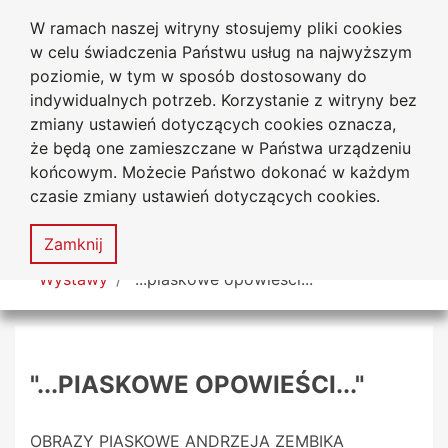
W ramach naszej witryny stosujemy pliki cookies
Biblioteka Uniwersytecka
Przejdź do głównego menu
Przejdź do treści
Przejdź do wyszukiwarki
Przejdź do mapy serwisu
w celu świadczenia Państwu usług na najwyższym
Uniwersytetu Jana Długosza
w Częstochowie
poziomie, w tym w sposób dostosowany do
indywidualnych potrzeb. Korzystanie z witryny bez
zmiany ustawień dotyczących cookies oznacza,
że będą one zamieszczane w Państwa urządzeniu
Deklaracja
Mapa
końcowym. Możecie Państwo dokonać w każdym
dostępności
serwisu
czasie zmiany ustawień dotyczących cookies.
MENU
Zamknij
Tutaj jesteś
Wystawy
"...piaskowe opowieści..."
"...PIASKOWE OPOWIEŚCI..."
OBRAZY PIASKOWE ANDRZEJA ZEMBIKA