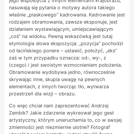
jego współbycia z innymi elementami krajobrazu,
nasuwają się pytania o motywy autora takiego
właśnie „piaskowego” kadrowania. Kadrowanie jest
rodzajem obramowania, zawsze eksponuje, jest
działaniem wystawiającym, umiejscawiającym
„coś” na widoku. Pewną wskazówką jest tutaj
etymologia słowa ekspozycja: „pozycja” pochodzi
od łacińskiego ponere – ustawić, położyć, „eks”
zaś w tym przypadku oznacza: od-, wy-, z
(czego) i jest swoistym wzmocnieniem położenia.
Obramowanie wydobywa jedno, równocześnie
skrywając inne, skupia uwagę na pewnych
elementach, z innych tworząc tło, wytwarza
przestrzeń dla wizji – obrazu.
Co więc chciał nam zaprezentować Andrzej
Zembik? Jakie zdarzenie wykreował jego gest
artystyczny, którym unieruchamia to, co w swojej
zmienności jest niezmiernie ulotne? Fotograf