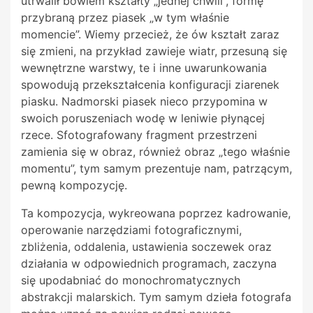
utrwalił bowiem kształty „jednej chwili”, formę
przybraną przez piasek „w tym właśnie
momencie”. Wiemy przecież, że ów kształt zaraz
się zmieni, na przykład zawieje wiatr, przesuną się
wewnętrzne warstwy, te i inne uwarunkowania
spowodują przekształcenia konfiguracji ziarenek
piasku. Nadmorski piasek nieco przypomina w
swoich poruszeniach wodę w leniwie płynącej
rzece. Sfotografowany fragment przestrzeni
zamienia się w obraz, również obraz „tego właśnie
momentu”, tym samym prezentuje nam, patrzącym,
pewną kompozycję.
Ta kompozycja, wykreowana poprzez kadrowanie,
operowanie narzędziami fotograficznymi,
zbliżenia, oddalenia, ustawienia soczewek oraz
działania w odpowiednich programach, zaczyna
się upodabniać do monochromatycznych
abstrakcji malarskich. Tym samym dzieła fotografa