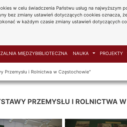
cookies w celu świadczenia Państwu usług na najwyższym
iwersytecka
tryny bez zmiany ustawień dotyczących cookies oznacza, 
 Jana Długosza
konać w każdym czasie zmiany ustawień dotyczących co
ie
Mapa serwisu
Przełącz
ZALNIA MIĘDZYBIBLIOTECZNA
NAUKA
PROJEKTY
y Przemysłu i Rolnictwa w Częstochowie"
YSTAWY PRZEMYSŁU I ROLNICTWA 