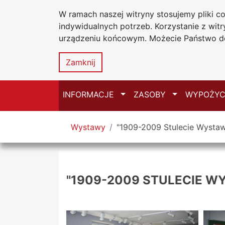
W ramach naszej witryny stosujemy pliki 
Biblioteka Un
Przejdź do głównego menu
Przejdź do treści
Przejdź do wyszukiwarki
Przejdź do mapy serwisu
indywidualnych potrzeb. Korzystanie z wi
Uniwersytetu
urządzeniu końcowym. Możecie Państwo do
w Częstochow
Zamknij
Przełącz
Przełącz
INFORMACJE
ZASOBY
WYPOŻYC
Tutaj jesteś
Wystawy
"1909-2009 Stulecie Wystaw
"1909-2009 STULECIE W