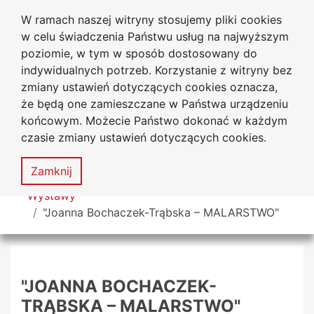
W ramach naszej witryny stosujemy pliki cookies
Biblioteka Uniwersytecka
Przejdź do głównego menu
Przejdź do treści
Przejdź do wyszukiwarki
Przejdź do mapy serwisu
w celu świadczenia Państwu usług na najwyższym
Uniwersytetu Jana Długosza
w Częstochowie
poziomie, w tym w sposób dostosowany do
indywidualnych potrzeb. Korzystanie z witryny bez
zmiany ustawień dotyczących cookies oznacza,
że będą one zamieszczane w Państwa urządzeniu
Deklaracja
Mapa
końcowym. Możecie Państwo dokonać w każdym
dostępności
serwisu
czasie zmiany ustawień dotyczących cookies.
MENU
Zamknij
Tutaj jesteś
Wystawy
"Joanna Bochaczek-Trąbska – MALARSTWO"
"JOANNA BOCHACZEK-
TRĄBSKA – MALARSTWO"