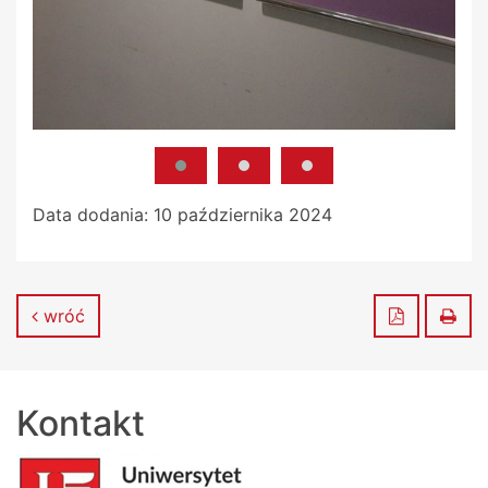
Data dodania:
10 października 2024
Zapisz do
Dru
wróć
Kontakt