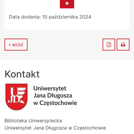
Data dodania:
10 października 2024
Zapisz do
Dru
wróć
Kontakt
Biblioteka Uniwersytecka
Uniwersytet Jana Długosza w Częstochowie