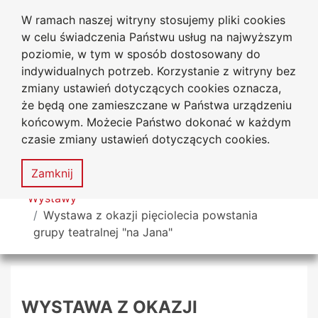
W ramach naszej witryny stosujemy pliki cookies
Biblioteka Uniwersytecka
Przejdź do głównego menu
Przejdź do treści
Przejdź do wyszukiwarki
Przejdź do mapy serwisu
w celu świadczenia Państwu usług na najwyższym
Uniwersytetu Jana Długosza
w Częstochowie
poziomie, w tym w sposób dostosowany do
indywidualnych potrzeb. Korzystanie z witryny bez
zmiany ustawień dotyczących cookies oznacza,
że będą one zamieszczane w Państwa urządzeniu
Deklaracja
Mapa
końcowym. Możecie Państwo dokonać w każdym
dostępności
serwisu
czasie zmiany ustawień dotyczących cookies.
MENU
Zamknij
Tutaj jesteś
Wystawy
Wystawa z okazji pięciolecia powstania
grupy teatralnej "na Jana"
WYSTAWA Z OKAZJI