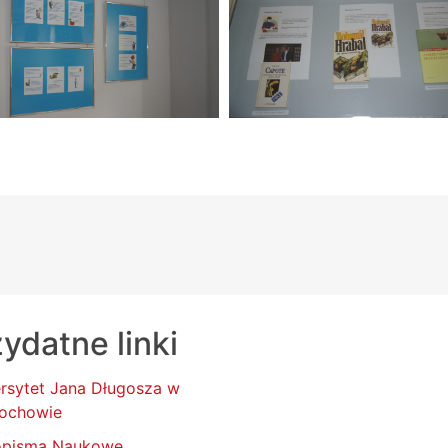
ydatne linki
rsytet Jana Długosza w
ochowie
opisma Naukowe