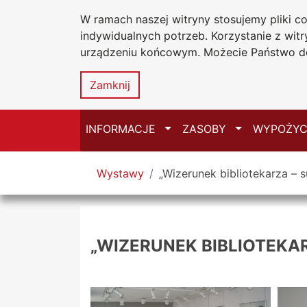
W ramach naszej witryny stosujemy pliki 
Biblioteka Un
Przejdź do głównego menu
Przejdź do treści
Przejdź do wyszukiwarki
Przejdź do mapy serwisu
indywidualnych potrzeb. Korzystanie z wi
Uniwersytetu
urządzeniu końcowym. Możecie Państwo do
w Częstochow
Zamknij
Przełącz
Przełącz
INFORMACJE
ZASOBY
WYPOŻYC
Tutaj jesteś
Wystawy
„Wizerunek bibliotekarza – 
„WIZERUNEK BIBLIOTEKA