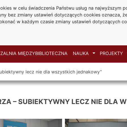
cookies w celu świadczenia Państwu usług na najwyższym
iwersytecka
tryny bez zmiany ustawień dotyczących cookies oznacza, 
 Jana Długosza
konać w każdym czasie zmiany ustawień dotyczących co
ie
Mapa serwisu
Przełącz
ZALNIA MIĘDZYBIBLIOTECZNA
NAUKA
PROJEKTY
subiektywny lecz nie dla wszystkich jednakowy”
RZA – SUBIEKTYWNY LECZ NIE DLA