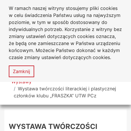
W ramach naszej witryny stosujemy pliki cookies
Biblioteka Uniwersytecka
Przejdź do głównego menu
Przejdź do treści
Przejdź do wyszukiwarki
Przejdź do mapy serwisu
w celu świadczenia Państwu usług na najwyższym
Uniwersytetu Jana Długosza
w Częstochowie
poziomie, w tym w sposób dostosowany do
indywidualnych potrzeb. Korzystanie z witryny bez
zmiany ustawień dotyczących cookies oznacza,
że będą one zamieszczane w Państwa urządzeniu
Deklaracja
Mapa
końcowym. Możecie Państwo dokonać w każdym
dostępności
serwisu
czasie zmiany ustawień dotyczących cookies.
MENU
Zamknij
Tutaj jesteś
Wystawy
Wystawa twórczości literackiej i plastycznej
członków klubu „FRASZKA” UTW PCz
WYSTAWA TWÓRCZOŚCI