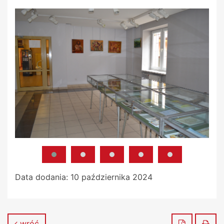
Data dodania:
10 października 2024
Zapisz do
Dru
wróć