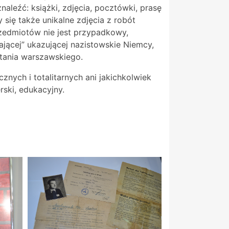
leźć: książki, zdjęcia, pocztówki, prasę
się także unikalne zdjęcia z robót
rzedmiotów nie jest przypadkowy,
ającej” ukazującej nazistowskie Niemcy,
stania warszawskiego.
nych i totalitarnych ani jakichkolwiek
rski, edukacyjny.