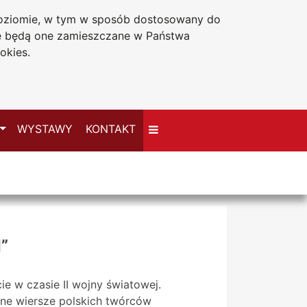
 poziomie, w tym w sposób dostosowany do
Deklaracja dostępności
że będą one zamieszczane w Państwa
okies.
Przełącz
WYSTAWY
KONTAKT
”
e w czasie II wojny światowej.
lne wiersze polskich twórców