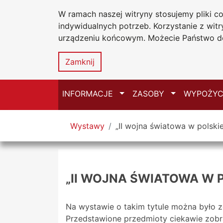
W ramach naszej witryny stosujemy pliki 
Biblioteka Un
Przejdź do głównego menu
Przejdź do treści
Przejdź do wyszukiwarki
Przejdź do mapy serwisu
indywidualnych potrzeb. Korzystanie z wi
Uniwersytetu
urządzeniu końcowym. Możecie Państwo do
w Częstochow
Zamknij
Przełącz
Przełącz
INFORMACJE
ZASOBY
WYPOŻYC
Tutaj jesteś
Wystawy
„II wojna światowa w polskiej
„II WOJNA ŚWIATOWA W P
Na wystawie o takim tytule można było z
Przedstawione przedmioty ciekawie zobra