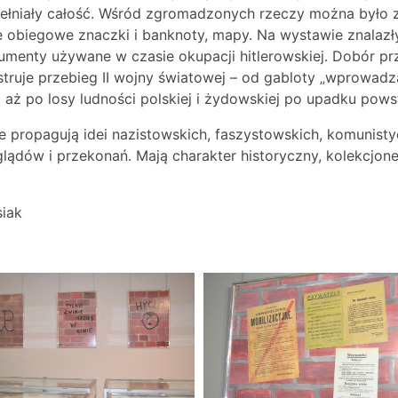
niały całość. Wśród zgromadzonych rzeczy można było zna
 obiegowe znaczki i banknoty, mapy. Na wystawie znalazły 
kumenty używane w
czasie okupacji hitlerowskiej. Dobór p
struje przebieg II wojny światowej – od gabloty „wprowadz
aż po losy ludności polskiej i żydowskiej po upadku pow
propagują idei nazistowskich, faszystowskich, komunistycz
lądów i przekonań. Mają charakter historyczny, kolekcjone
siak