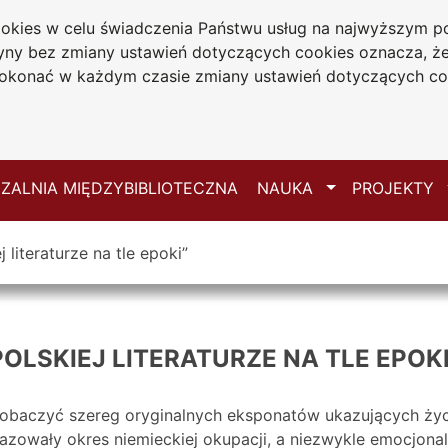
cookies w celu świadczenia Państwu usług na najwyższym
iwersytecka
tryny bez zmiany ustawień dotyczących cookies oznacza, 
 Jana Długosza
konać w każdym czasie zmiany ustawień dotyczących co
ie
Mapa serwisu
Przełącz
ZALNIA MIĘDZYBIBLIOTECZNA
NAUKA
PROJEKTY
 literaturze na tle epoki”
OLSKIEJ LITERATURZE NA TLE EPOKI
obaczyć szereg oryginalnych eksponatów ukazujących życi
zowały okres niemieckiej okupacji, a niezwykle emocjona