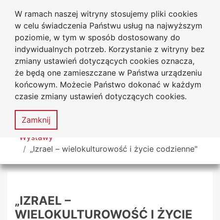
W ramach naszej witryny stosujemy pliki cookies
Biblioteka Uniwersytecka
Przejdź do głównego menu
Przejdź do treści
Przejdź do wyszukiwarki
Przejdź do mapy serwisu
w celu świadczenia Państwu usług na najwyższym
Uniwersytetu Jana Długosza
w Częstochowie
poziomie, w tym w sposób dostosowany do
indywidualnych potrzeb. Korzystanie z witryny bez
zmiany ustawień dotyczących cookies oznacza,
że będą one zamieszczane w Państwa urządzeniu
Deklaracja
Mapa
końcowym. Możecie Państwo dokonać w każdym
dostępności
serwisu
czasie zmiany ustawień dotyczących cookies.
MENU
Zamknij
Tutaj jesteś
Wystawy
„Izrael – wielokulturowość i życie codzienne"
„IZRAEL –
WIELOKULTUROWOŚĆ I ŻYCIE