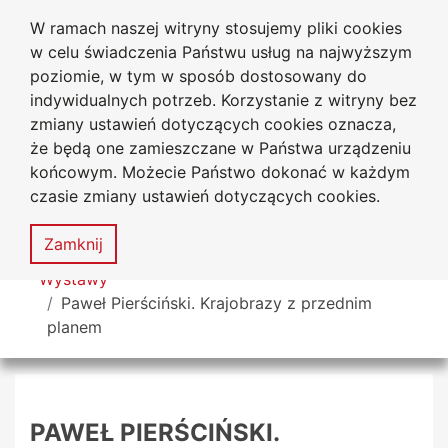
W ramach naszej witryny stosujemy pliki cookies
Biblioteka Uniwersytecka
Przejdź do głównego menu
Przejdź do treści
Przejdź do wyszukiwarki
Przejdź do mapy serwisu
w celu świadczenia Państwu usług na najwyższym
Uniwersytetu Jana Długosza
w Częstochowie
poziomie, w tym w sposób dostosowany do
indywidualnych potrzeb. Korzystanie z witryny bez
zmiany ustawień dotyczących cookies oznacza,
że będą one zamieszczane w Państwa urządzeniu
Deklaracja
Mapa
końcowym. Możecie Państwo dokonać w każdym
dostępności
serwisu
czasie zmiany ustawień dotyczących cookies.
MENU
Zamknij
Tutaj jesteś
Wystawy
Paweł Pierściński. Krajobrazy z przednim
planem
PAWEŁ PIERŚCIŃSKI.