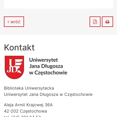
Zapisz do
Dru
wróć
Kontakt
Biblioteka Uniwersytecka
Uniwersytet Jana Długosza w Częstochowie
Aleja Armii Krajowej 36A
42-202 Częstochowa