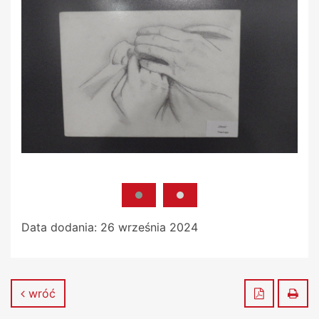
Data dodania:
26 września 2024
Zapisz do
Dru
wróć