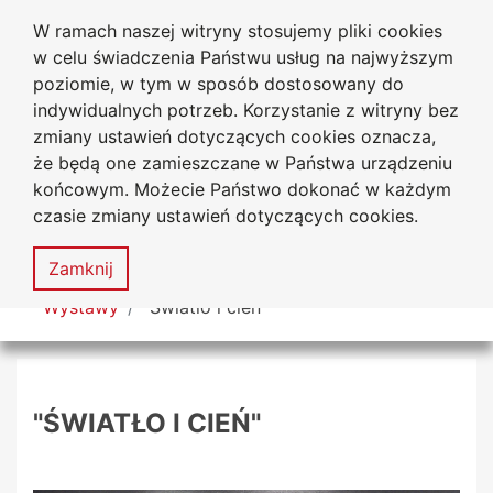
W ramach naszej witryny stosujemy pliki cookies
Biblioteka Uniwersytecka
Przejdź do głównego menu
Przejdź do treści
Przejdź do wyszukiwarki
Przejdź do mapy serwisu
w celu świadczenia Państwu usług na najwyższym
Uniwersytetu Jana Długosza
w Częstochowie
poziomie, w tym w sposób dostosowany do
indywidualnych potrzeb. Korzystanie z witryny bez
zmiany ustawień dotyczących cookies oznacza,
że będą one zamieszczane w Państwa urządzeniu
Deklaracja
Mapa
końcowym. Możecie Państwo dokonać w każdym
dostępności
serwisu
czasie zmiany ustawień dotyczących cookies.
MENU
Zamknij
Tutaj jesteś
Wystawy
"Światło i cień"
"ŚWIATŁO I CIEŃ"