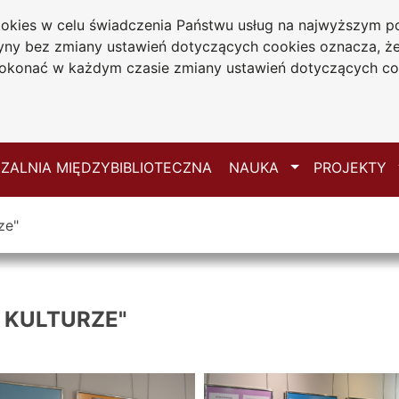
cookies w celu świadczenia Państwu usług na najwyższym
iwersytecka
tryny bez zmiany ustawień dotyczących cookies oznacza, 
 Jana Długosza
konać w każdym czasie zmiany ustawień dotyczących co
ie
Mapa serwisu
Przełącz
ZALNIA MIĘDZYBIBLIOTECZNA
NAUKA
PROJEKTY
ze"
 KULTURZE"