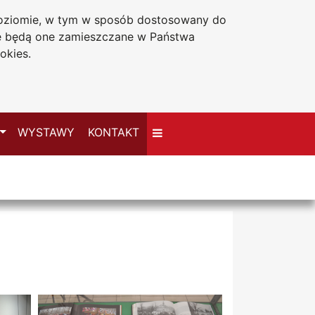
 poziomie, w tym w sposób dostosowany do
Deklaracja dostępności
że będą one zamieszczane w Państwa
okies.
Przełącz
WYSTAWY
KONTAKT