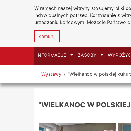
W ramach naszej witryny stosujemy pliki 
Biblioteka Un
Przejdź do głównego menu
Przejdź do treści
Przejdź do wyszukiwarki
Przejdź do mapy serwisu
indywidualnych potrzeb. Korzystanie z wi
Uniwersytetu
urządzeniu końcowym. Możecie Państwo do
w Częstochow
Zamknij
Przełącz
Przełącz
INFORMACJE
ZASOBY
WYPOŻYC
Tutaj jesteś
Wystawy
"Wielkanoc w polskiej kultur
"WIELKANOC W POLSKIEJ