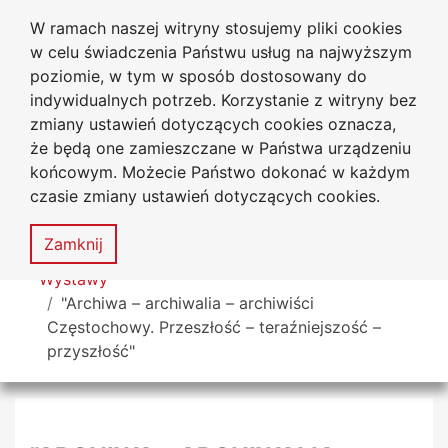
W ramach naszej witryny stosujemy pliki cookies
Biblioteka Uniwersytecka
Przejdź do głównego menu
Przejdź do treści
Przejdź do wyszukiwarki
Przejdź do mapy serwisu
w celu świadczenia Państwu usług na najwyższym
Uniwersytetu Jana Długosza
w Częstochowie
poziomie, w tym w sposób dostosowany do
indywidualnych potrzeb. Korzystanie z witryny bez
zmiany ustawień dotyczących cookies oznacza,
że będą one zamieszczane w Państwa urządzeniu
Deklaracja
Mapa
końcowym. Możecie Państwo dokonać w każdym
dostępności
serwisu
czasie zmiany ustawień dotyczących cookies.
MENU
Zamknij
Tutaj jesteś
Wystawy
"Archiwa – archiwalia – archiwiści
Częstochowy. Przeszłość – teraźniejszość –
przyszłość"