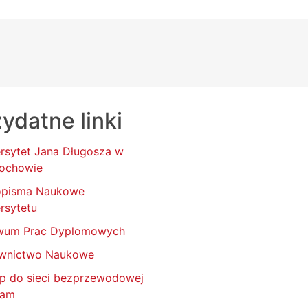
ydatne linki
rsytet Jana Długosza w
ochowie
opisma Naukowe
rsytetu
wum Prac Dyplomowych
wnictwo Naukowe
p do sieci bezprzewodowej
oam