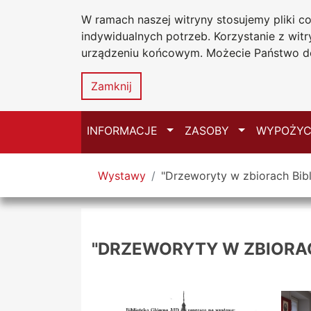
W ramach naszej witryny stosujemy pliki 
Biblioteka Un
Przejdź do głównego menu
Przejdź do treści
Przejdź do wyszukiwarki
Przejdź do mapy serwisu
indywidualnych potrzeb. Korzystanie z wi
Uniwersytetu
urządzeniu końcowym. Możecie Państwo do
w Częstochow
Zamknij
Przełącz
Przełącz
INFORMACJE
ZASOBY
WYPOŻYC
Tutaj jesteś
Wystawy
"Drzeworyty w zbiorach Bibl
"DRZEWORYTY W ZBIORAC