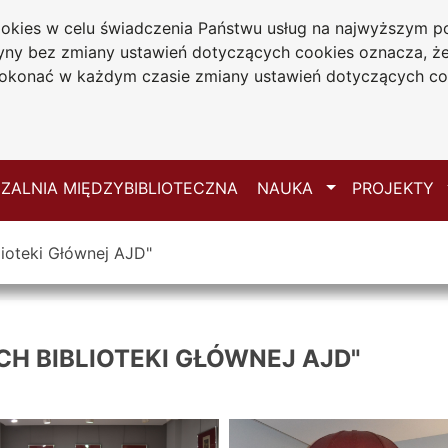
cookies w celu świadczenia Państwu usług na najwyższym
iwersytecka
tryny bez zmiany ustawień dotyczących cookies oznacza, 
 Jana Długosza
konać w każdym czasie zmiany ustawień dotyczących co
ie
Mapa serwisu
Przełącz
ZALNIA MIĘDZYBIBLIOTECZNA
NAUKA
PROJEKTY
ioteki Głównej AJD"
H BIBLIOTEKI GŁÓWNEJ AJD"