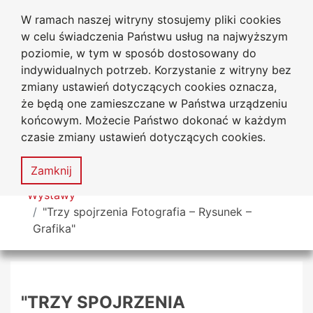
W ramach naszej witryny stosujemy pliki cookies
Biblioteka Uniwersytecka
Przejdź do głównego menu
Przejdź do treści
Przejdź do wyszukiwarki
Przejdź do mapy serwisu
w celu świadczenia Państwu usług na najwyższym
Uniwersytetu Jana Długosza
w Częstochowie
poziomie, w tym w sposób dostosowany do
indywidualnych potrzeb. Korzystanie z witryny bez
zmiany ustawień dotyczących cookies oznacza,
że będą one zamieszczane w Państwa urządzeniu
Deklaracja
Mapa
końcowym. Możecie Państwo dokonać w każdym
dostępności
serwisu
czasie zmiany ustawień dotyczących cookies.
MENU
Zamknij
Tutaj jesteś
Wystawy
"Trzy spojrzenia Fotografia – Rysunek –
Grafika"
"TRZY SPOJRZENIA