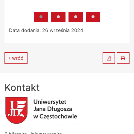
Data dodania:
26 września 2024
Zapisz do
Dru
wróć
Kontakt