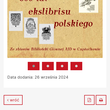
Data dodania:
26 września 2024
Zapisz do
Dru
wróć