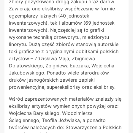
zbiory pozyskiwano drogą zakupu oraz darów.
Zawierają one ekslibrisy współczesne w formie
egzemplarzy luźnych (40 jednostek
inwentarzowych), tek i
albumów (69 jednostek
inwentarzowych). Najczęściej są to grafiki
wykonane techniką drzeworytu, miedziorytu i
linorytu. Dużą część zbiorów stanowią autorskie
teki graficzne z oryginalnymi odbitkami polskich
artystów – Zdzisława Maja, Zbigniewa
Dolatowskiego, Zbigniewa Łuczaka, Wojciecha
Jakubowskiego. Ponadto wiele starodruków i
druków jasnogórskich zawiera zapiski
proweniencyjne, superekslibrisy oraz ekslibrisy.
Wśród zaprezentowanych materiałów znalazły się
ekslibrisy artystów wymienionych powyżej oraz:
Wojciecha Barylskiego, Włodzimierza
Ściegiennego, Teofila Jóźwiaka, a ponadto
twórców należących do: Stowarzyszenia Polskich