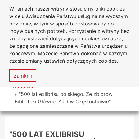
W ramach naszej witryny stosujemy pliki cookies
Biblioteka Uniwersytecka
Przejdź do głównego menu
Przejdź do treści
Przejdź do wyszukiwarki
Przejdź do mapy serwisu
w celu świadczenia Państwu usług na najwyższym
Uniwersytetu Jana Długosza
w Częstochowie
poziomie, w tym w sposób dostosowany do
indywidualnych potrzeb. Korzystanie z witryny bez
zmiany ustawień dotyczących cookies oznacza,
że będą one zamieszczane w Państwa urządzeniu
Deklaracja
Mapa
końcowym. Możecie Państwo dokonać w każdym
dostępności
serwisu
czasie zmiany ustawień dotyczących cookies.
MENU
Zamknij
Tutaj jesteś
Wystawy
"500 lat exlibrisu polskiego. Ze zbiorów
Biblioteki Głównej AJD w Częstochowie"
"500 LAT EXLIBRISU