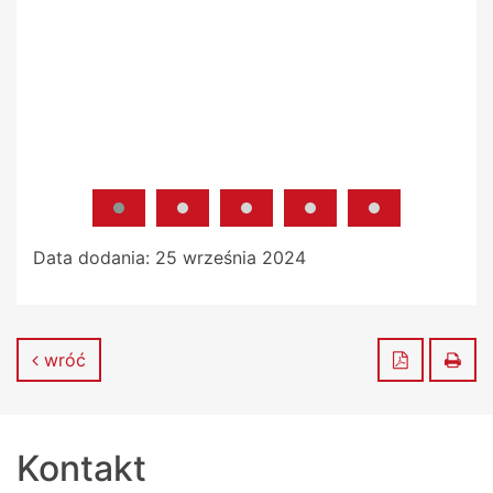
Data dodania:
25 września 2024
Zapisz do
Dru
wróć
Kontakt