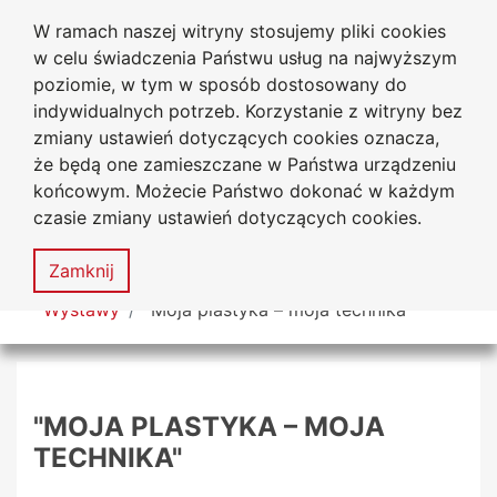
W ramach naszej witryny stosujemy pliki cookies
Biblioteka Uniwersytecka
Przejdź do głównego menu
Przejdź do treści
Przejdź do wyszukiwarki
Przejdź do mapy serwisu
w celu świadczenia Państwu usług na najwyższym
Uniwersytetu Jana Długosza
w Częstochowie
poziomie, w tym w sposób dostosowany do
indywidualnych potrzeb. Korzystanie z witryny bez
zmiany ustawień dotyczących cookies oznacza,
że będą one zamieszczane w Państwa urządzeniu
Deklaracja
Mapa
końcowym. Możecie Państwo dokonać w każdym
dostępności
serwisu
czasie zmiany ustawień dotyczących cookies.
MENU
Zamknij
Tutaj jesteś
Wystawy
"Moja plastyka – moja technika"
"MOJA PLASTYKA – MOJA
TECHNIKA"