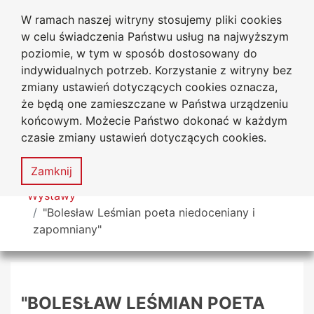
W ramach naszej witryny stosujemy pliki cookies
Biblioteka Uniwersytecka
Przejdź do głównego menu
Przejdź do treści
Przejdź do wyszukiwarki
Przejdź do mapy serwisu
w celu świadczenia Państwu usług na najwyższym
Uniwersytetu Jana Długosza
w Częstochowie
poziomie, w tym w sposób dostosowany do
indywidualnych potrzeb. Korzystanie z witryny bez
zmiany ustawień dotyczących cookies oznacza,
że będą one zamieszczane w Państwa urządzeniu
Deklaracja
Mapa
końcowym. Możecie Państwo dokonać w każdym
dostępności
serwisu
czasie zmiany ustawień dotyczących cookies.
MENU
Zamknij
Tutaj jesteś
Wystawy
"Bolesław Leśmian poeta niedoceniany i
zapomniany"
"BOLESŁAW LEŚMIAN POETA