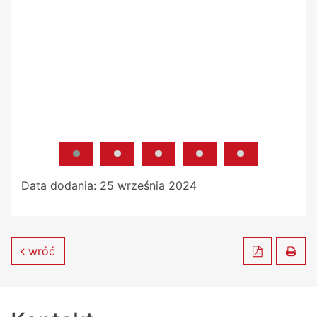
Data dodania:
25 września 2024
Zapisz do
Dru
wróć