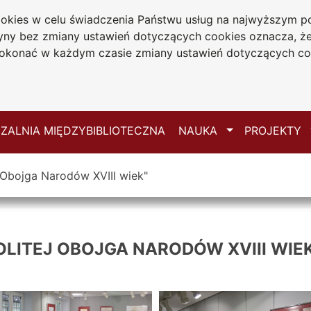
cookies w celu świadczenia Państwu usług na najwyższym
iwersytecka
tryny bez zmiany ustawień dotyczących cookies oznacza, 
 Jana Długosza
konać w każdym czasie zmiany ustawień dotyczących co
ie
Mapa serwisu
Przełącz
ZALNIA MIĘDZYBIBLIOTECZNA
NAUKA
PROJEKTY
 Obojga Narodów XVIII wiek"
LITEJ OBOJGA NARODÓW XVIII WIE