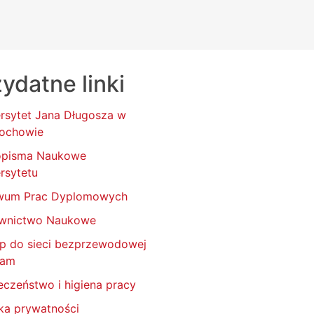
ydatne linki
rsytet Jana Długosza w
ochowie
opisma Naukowe
rsytetu
wum Prac Dyplomowych
wnictwo Naukowe
p do sieci bezprzewodowej
oam
eczeństwo i higiena pracy
yka prywatności