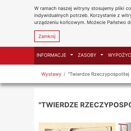
W ramach naszej witryny stosujemy pliki 
Biblioteka Un
Przejdź do głównego menu
Przejdź do treści
Przejdź do wyszukiwarki
Przejdź do mapy serwisu
indywidualnych potrzeb. Korzystanie z wi
Uniwersytetu
urządzeniu końcowym. Możecie Państwo do
w Częstochow
Zamknij
Przełącz
Przełącz
INFORMACJE
ZASOBY
WYPOŻYC
Tutaj jesteś
Wystawy
"Twierdze Rzeczypospolitej
"TWIERDZE RZECZYPOSPO