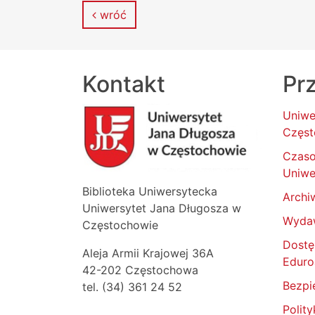
wróć
Kontakt
Prz
Uniwe
Częst
Czas
Uniwe
Biblioteka Uniwersytecka
Archi
Uniwersytet Jana Długosza w
Wyda
Częstochowie
Dostę
Aleja Armii Krajowej 36A
Edur
42-202 Częstochowa
Bezpi
tel. (34) 361 24 52
Polit