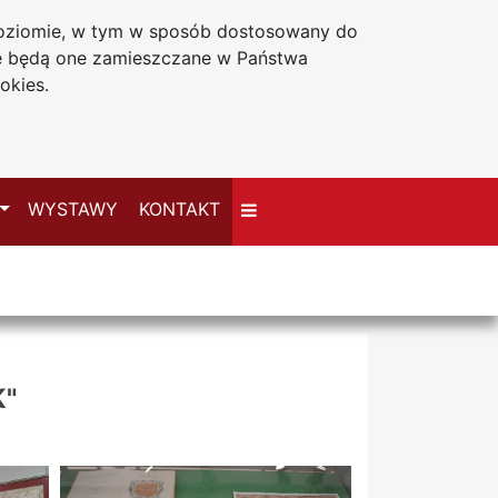
 poziomie, w tym w sposób dostosowany do
Deklaracja dostępności
że będą one zamieszczane w Państwa
okies.
Przełącz
WYSTAWY
KONTAKT
K"