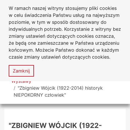
W ramach naszej witryny stosujemy pliki cookies
Biblioteka Uniwersytecka
Przejdź do głównego menu
Przejdź do treści
Przejdź do wyszukiwarki
Przejdź do mapy serwisu
w celu świadczenia Państwu usług na najwyższym
Uniwersytetu Jana Długosza
w Częstochowie
poziomie, w tym w sposób dostosowany do
indywidualnych potrzeb. Korzystanie z witryny bez
zmiany ustawień dotyczących cookies oznacza,
że będą one zamieszczane w Państwa urządzeniu
Deklaracja
Mapa
końcowym. Możecie Państwo dokonać w każdym
dostępności
serwisu
czasie zmiany ustawień dotyczących cookies.
MENU
Zamknij
Tutaj jesteś
Wystawy
"Zbigniew Wójcik (1922-2014) historyk
NIEPOKORNY człowiek"
"ZBIGNIEW WÓJCIK (1922-