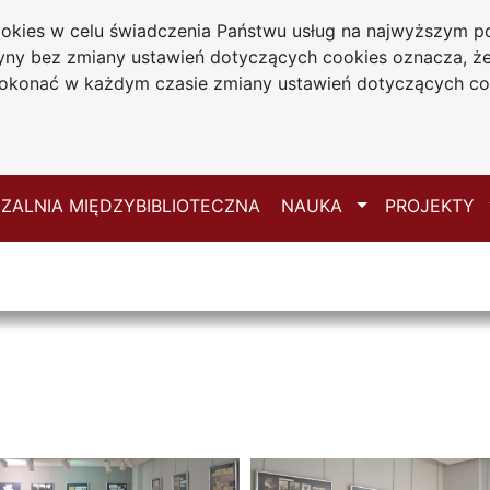
cookies w celu świadczenia Państwu usług na najwyższym
iwersytecka
tryny bez zmiany ustawień dotyczących cookies oznacza, 
 Jana Długosza
konać w każdym czasie zmiany ustawień dotyczących co
ie
Mapa serwisu
Przełącz
ZALNIA MIĘDZYBIBLIOTECZNA
NAUKA
PROJEKTY