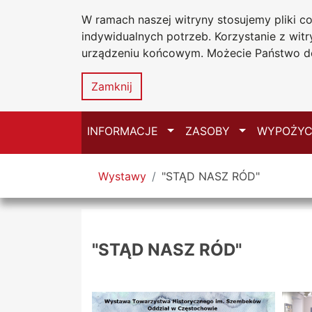
W ramach naszej witryny stosujemy pliki 
Biblioteka Un
Przejdź do głównego menu
Przejdź do treści
Przejdź do wyszukiwarki
Przejdź do mapy serwisu
indywidualnych potrzeb. Korzystanie z wi
Uniwersytetu
urządzeniu końcowym. Możecie Państwo do
w Częstochow
Zamknij
Przełącz
Przełącz
INFORMACJE
ZASOBY
WYPOŻYC
Tutaj jesteś
Wystawy
"STĄD NASZ RÓD"
"STĄD NASZ RÓD"