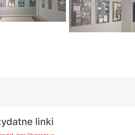
ydatne linki
rsytet Jana Długosza w