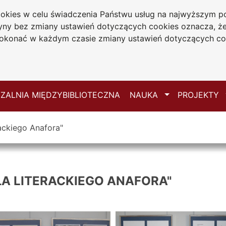
cookies w celu świadczenia Państwu usług na najwyższym
iwersytecka
tryny bez zmiany ustawień dotyczących cookies oznacza, 
 Jana Długosza
konać w każdym czasie zmiany ustawień dotyczących co
ie
Mapa serwisu
Przełącz
ZALNIA MIĘDZYBIBLIOTECZNA
NAUKA
PROJEKTY
rackiego Anafora"
ŁA LITERACKIEGO ANAFORA"