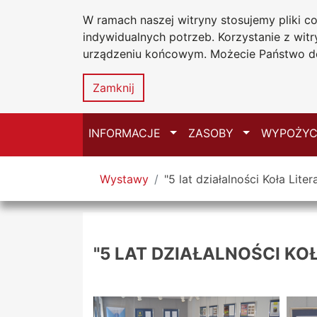
W ramach naszej witryny stosujemy pliki 
Biblioteka Un
Przejdź do głównego menu
Przejdź do treści
Przejdź do wyszukiwarki
Przejdź do mapy serwisu
indywidualnych potrzeb. Korzystanie z wi
Uniwersytetu
urządzeniu końcowym. Możecie Państwo do
w Częstochow
Zamknij
Przełącz
Przełącz
INFORMACJE
ZASOBY
WYPOŻYC
Tutaj jesteś
Wystawy
"5 lat działalności Koła Lite
"5 LAT DZIAŁALNOŚCI KO