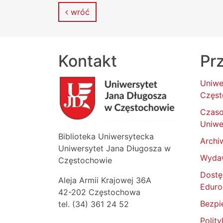
wróć
Kontakt
Prz
Uniwe
Częst
Czas
Uniwe
Biblioteka Uniwersytecka
Archi
Uniwersytet Jana Długosza w
Wyda
Częstochowie
Dostę
Aleja Armii Krajowej 36A
Edur
42-202 Częstochowa
Bezpi
tel. (34) 361 24 52
Polit