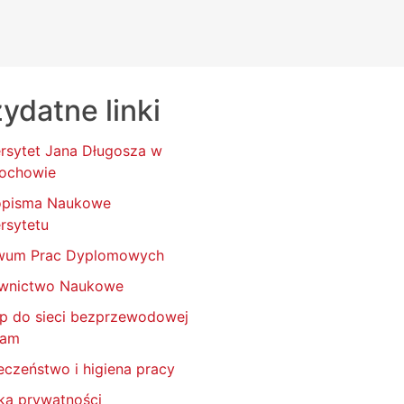
ydatne linki
rsytet Jana Długosza w
ochowie
opisma Naukowe
rsytetu
wum Prac Dyplomowych
wnictwo Naukowe
p do sieci bezprzewodowej
oam
eczeństwo i higiena pracy
yka prywatności