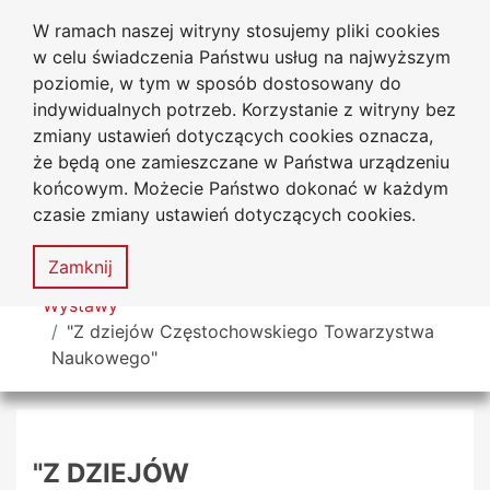
W ramach naszej witryny stosujemy pliki cookies
Biblioteka Uniwersytecka
Przejdź do głównego menu
Przejdź do treści
Przejdź do wyszukiwarki
Przejdź do mapy serwisu
w celu świadczenia Państwu usług na najwyższym
Uniwersytetu Jana Długosza
w Częstochowie
poziomie, w tym w sposób dostosowany do
indywidualnych potrzeb. Korzystanie z witryny bez
zmiany ustawień dotyczących cookies oznacza,
że będą one zamieszczane w Państwa urządzeniu
Deklaracja
Mapa
końcowym. Możecie Państwo dokonać w każdym
dostępności
serwisu
czasie zmiany ustawień dotyczących cookies.
MENU
Zamknij
Tutaj jesteś
Wystawy
"Z dziejów Częstochowskiego Towarzystwa
Naukowego"
"Z DZIEJÓW