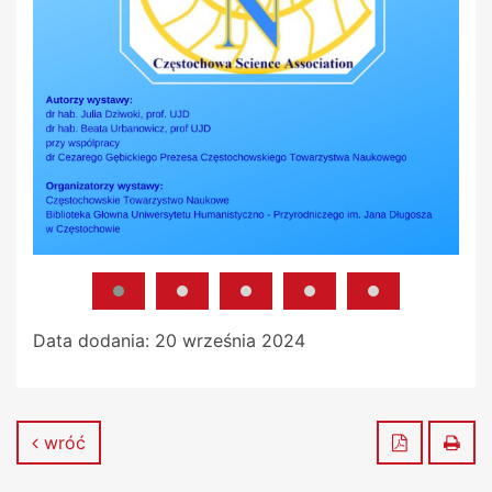
Data dodania:
20 września 2024
Zapisz do
Dru
wróć