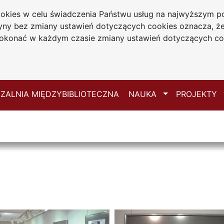
cookies w celu świadczenia Państwu usług na najwyższym
iwersytecka
tryny bez zmiany ustawień dotyczących cookies oznacza, 
 Jana Długosza
konać w każdym czasie zmiany ustawień dotyczących co
ie
Mapa serwisu
Przełącz
ZALNIA MIĘDZYBIBLIOTECZNA
NAUKA
PROJEKTY