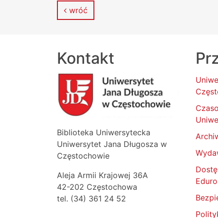
wróć
Kontakt
Prz
Uniwe
Częst
Czas
Uniwe
Biblioteka Uniwersytecka
Archi
Uniwersytet Jana Długosza w
Wyda
Częstochowie
Dostę
Aleja Armii Krajowej 36A
Edur
42-202 Częstochowa
Bezpi
tel. (34) 361 24 52
Polit