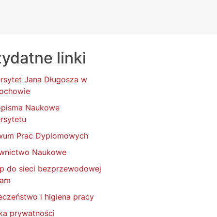
ydatne linki
rsytet Jana Długosza w
ochowie
opisma Naukowe
rsytetu
wum Prac Dyplomowych
wnictwo Naukowe
p do sieci bezprzewodowej
oam
eczeństwo i higiena pracy
yka prywatności