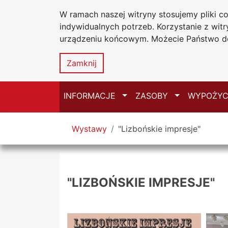
W ramach naszej witryny stosujemy pliki 
Biblioteka Un
Przejdź do głównego menu
Przejdź do treści
Przejdź do wyszukiwarki
Przejdź do mapy serwisu
indywidualnych potrzeb. Korzystanie z wi
Uniwersytetu
urządzeniu końcowym. Możecie Państwo do
w Częstochow
Zamknij
Przełącz
Przełącz
INFORMACJE
ZASOBY
WYPOŻYC
Tutaj jesteś
Wystawy
"Lizbońskie impresje"
"LIZBOŃSKIE IMPRESJE"