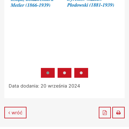
Data dodania:
20 września 2024
Zapisz do
Dru
wróć