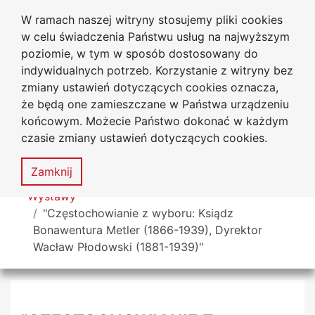
W ramach naszej witryny stosujemy pliki cookies
Biblioteka Uniwersytecka
Przejdź do głównego menu
Przejdź do treści
Przejdź do wyszukiwarki
Przejdź do mapy serwisu
w celu świadczenia Państwu usług na najwyższym
Uniwersytetu Jana Długosza
w Częstochowie
poziomie, w tym w sposób dostosowany do
indywidualnych potrzeb. Korzystanie z witryny bez
zmiany ustawień dotyczących cookies oznacza,
że będą one zamieszczane w Państwa urządzeniu
Deklaracja
Mapa
końcowym. Możecie Państwo dokonać w każdym
dostępności
serwisu
czasie zmiany ustawień dotyczących cookies.
MENU
Zamknij
Tutaj jesteś
Wystawy
"Częstochowianie z wyboru: Ksiądz
Bonawentura Metler (1866-1939), Dyrektor
Wacław Płodowski (1881-1939)"