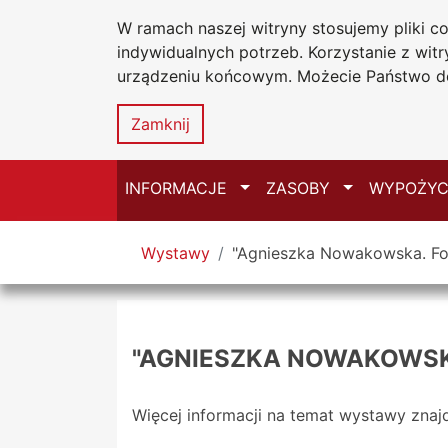
W ramach naszej witryny stosujemy pliki 
Biblioteka Un
Przejdź do głównego menu
Przejdź do treści
Przejdź do wyszukiwarki
Przejdź do mapy serwisu
indywidualnych potrzeb. Korzystanie z wi
Uniwersytetu
urządzeniu końcowym. Możecie Państwo do
w Częstochow
Zamknij
Przełącz
Przełącz
INFORMACJE
ZASOBY
WYPOŻYC
Tutaj jesteś
Wystawy
"Agnieszka Nowakowska. Fo
"AGNIESZKA NOWAKOWSK
Więcej informacji na temat wystawy znaj