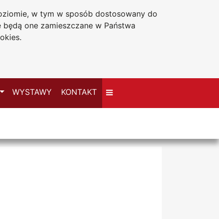
 poziomie, w tym w sposób dostosowany do
Deklaracja dostępności
że będą one zamieszczane w Państwa
okies.
Przełącz
WYSTAWY
KONTAKT