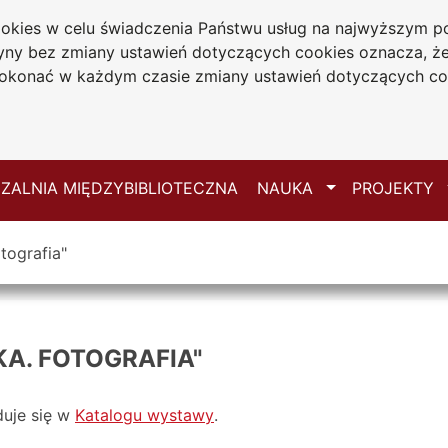
cookies w celu świadczenia Państwu usług na najwyższym
iwersytecka
tryny bez zmiany ustawień dotyczących cookies oznacza, 
 Jana Długosza
konać w każdym czasie zmiany ustawień dotyczących co
ie
Mapa serwisu
Przełącz
ZALNIA MIĘDZYBIBLIOTECZNA
NAUKA
PROJEKTY
tografia"
A. FOTOGRAFIA"
duje się w
Katalogu wystawy
.