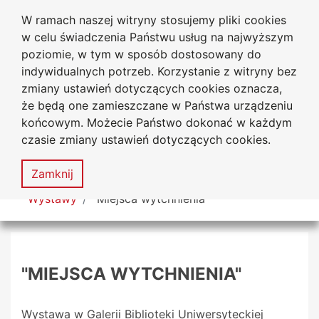
W ramach naszej witryny stosujemy pliki cookies
Biblioteka Uniwersytecka
Przejdź do głównego menu
Przejdź do treści
Przejdź do wyszukiwarki
Przejdź do mapy serwisu
w celu świadczenia Państwu usług na najwyższym
Uniwersytetu Jana Długosza
w Częstochowie
poziomie, w tym w sposób dostosowany do
indywidualnych potrzeb. Korzystanie z witryny bez
zmiany ustawień dotyczących cookies oznacza,
że będą one zamieszczane w Państwa urządzeniu
Deklaracja
Mapa
końcowym. Możecie Państwo dokonać w każdym
dostępności
serwisu
czasie zmiany ustawień dotyczących cookies.
MENU
Zamknij
Tutaj jesteś
Wystawy
"Miejsca wytchnienia"
"MIEJSCA WYTCHNIENIA"
Wystawa w Galerii Biblioteki Uniwersyteckiej