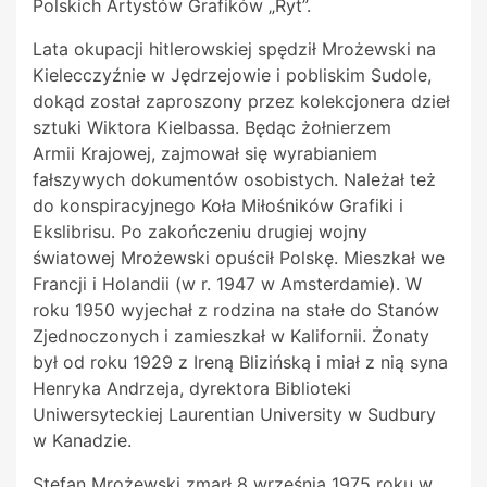
Polskich Artystów Grafików „Ryt”.
Lata okupacji hitlerowskiej spędził Mrożewski na
Kielecczyźnie w Jędrzejowie i pobliskim Sudole,
dokąd został zaproszony przez kolekcjonera dzieł
sztuki Wiktora Kielbassa. Będąc żołnierzem
Armii
Krajowej, zajmował się wyrabianiem
fałszywych dokumentów osobistych. Należał też
do konspiracyjnego Koła Miłośników Grafiki i
Ekslibrisu. Po zakończeniu drugiej wojny
światowej Mrożewski opuścił Polskę. Mieszkał we
Francji i Holandii (w r. 1947 w Amsterdamie). W
roku 1950 wyjechał z rodzina na stałe do Stanów
Zjednoczonych i zamieszkał w Kalifornii. Żonaty
był od roku 1929 z
Ireną
Blizińską i miał z nią syna
Henryka Andrzeja, dyrektora Biblioteki
Uniwersyteckiej Laurentian University w Sudbury
w Kanadzie.
Stefan Mrożewski zmarł 8 września 1975 roku w