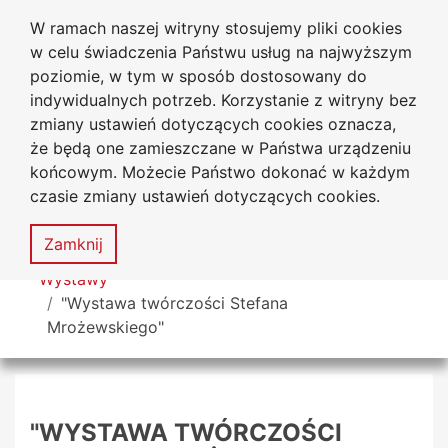
W ramach naszej witryny stosujemy pliki cookies
Biblioteka Uniwersytecka
Przejdź do głównego menu
Przejdź do treści
Przejdź do wyszukiwarki
Przejdź do mapy serwisu
w celu świadczenia Państwu usług na najwyższym
Uniwersytetu Jana Długosza
w Częstochowie
poziomie, w tym w sposób dostosowany do
indywidualnych potrzeb. Korzystanie z witryny bez
zmiany ustawień dotyczących cookies oznacza,
że będą one zamieszczane w Państwa urządzeniu
Deklaracja
Mapa
końcowym. Możecie Państwo dokonać w każdym
dostępności
serwisu
czasie zmiany ustawień dotyczących cookies.
MENU
Zamknij
Tutaj jesteś
Wystawy
"Wystawa twórczości Stefana
Mrożewskiego"
"WYSTAWA TWÓRCZOŚCI