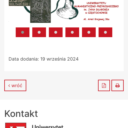
Data dodania:
19 września 2024
Zapisz do
Dru
wróć
Kontakt