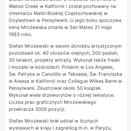
Walnut Creek w Kalifornii i został pochowany na
cmentarzu Matki Boskiej Częstochowskiej w
Doylestown w Pensylwanii. U jego boku spoczywa
Irena
Mrożewska zmarła w San Mateo 21 maja
1983 roku.
Stefan Mrożewski w swoim dorobku artystycznym
pozostawił ok. 40 obrazów olejnych, 200 pasteli,
30 terakot, projekty witraży. Wykonał także freski
i mozaiki w kościołach: Polskim w Los Angeles,
Św.
Patryka w Canutillo w Teksasie, Św. Franciszka
w Areesa w Kalifornii oraz Collegue Wilkes Barre w
Pensylwanii. Zilustrował około 50 książek.
Wykonał wiele drzeworytów o różnej tematyce.
Liczba
prac graficznych Mrożewskiego
przekracza 3000 pozycji.
Stefan Mrożewski brał udział w licznych
wystawach w kraju i zagranicą m.in. w Paryżu,