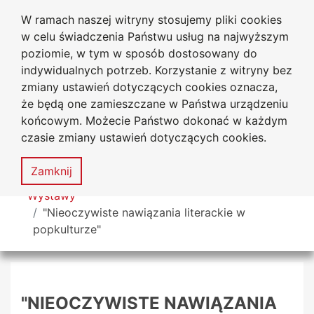
W ramach naszej witryny stosujemy pliki cookies
Biblioteka Uniwersytecka
Przejdź do głównego menu
Przejdź do treści
Przejdź do wyszukiwarki
Przejdź do mapy serwisu
w celu świadczenia Państwu usług na najwyższym
Uniwersytetu Jana Długosza
w Częstochowie
poziomie, w tym w sposób dostosowany do
indywidualnych potrzeb. Korzystanie z witryny bez
zmiany ustawień dotyczących cookies oznacza,
że będą one zamieszczane w Państwa urządzeniu
Deklaracja
Mapa
końcowym. Możecie Państwo dokonać w każdym
dostępności
serwisu
czasie zmiany ustawień dotyczących cookies.
MENU
Zamknij
Tutaj jesteś
Wystawy
"Nieoczywiste nawiązania literackie w
popkulturze"
"NIEOCZYWISTE NAWIĄZANIA