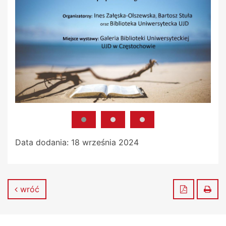
Data dodania:
18 września 2024
Zapisz do
Dru
wróć