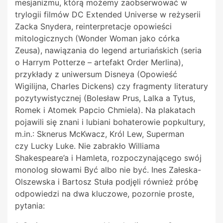
mesjanizmu, którą możemy zaobserwować w
trylogii filmów DC Extended Universe w reżyserii
Zacka Snydera, reinterpretacje opowieści
mitologicznych (Wonder Woman jako córka
Zeusa), nawiązania do legend arturiańskich (seria
o Harrym Potterze – artefakt Order Merlina),
przykłady z uniwersum Disneya (Opowieść
Wigilijna, Charles Dickens) czy fragmenty literatury
pozytywistycznej (Bolesław Prus, Lalka a Tytus,
Romek i Atomek Papcio Chmiela). Na plakatach
pojawili się znani i lubiani bohaterowie popkultury,
m.in.: Sknerus McKwacz, Król Lew, Superman
czy
Lucky Luke. Nie zabrakło Williama
Shakespeare’a i Hamleta, rozpoczynającego swój
monolog słowami Być albo nie być. Ines Załeska-
Olszewska i Bartosz Stuła podjęli również próbę
odpowiedzi na
dwa kluczowe, pozornie proste,
pytania: