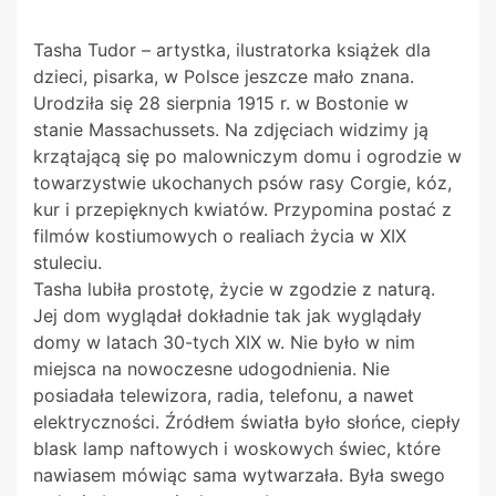
Tasha Tudor – artystka, ilustratorka książek dla
dzieci, pisarka, w Polsce jeszcze mało znana.
Urodziła się 28 sierpnia 1915 r. w Bostonie w
stanie Massachussets. Na zdjęciach widzimy ją
krzątającą się po malowniczym domu i ogrodzie w
towarzystwie ukochanych psów rasy Corgie, kóz,
kur i przepięknych kwiatów. Przypomina postać z
filmów kostiumowych o realiach życia w XIX
stuleciu.
Tasha lubiła prostotę, życie w zgodzie z naturą.
Jej dom wyglądał dokładnie tak jak wyglądały
domy w latach 30-tych XIX w. Nie było w nim
miejsca na nowoczesne udogodnienia. Nie
posiadała telewizora, radia, telefonu, a nawet
elektryczności. Źródłem światła było słońce, ciepły
blask lamp naftowych i woskowych świec, które
nawiasem mówiąc sama wytwarzała. Była swego