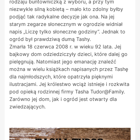
rodzaju buntowniczką z wyboru, a przy tym
niezwykle silną kobietą – mało kto zdolny byłby
podjąć tak radykalne decyzje jak ona. Na jej
starym zegarze słonecznym w ogrodzie widniał
napis „Liczę tylko słoneczne godziny”. Jednak to
ogród był prawdziwą dumą Tashy.
Zmarła 18 czerwca 2008 r. w wieku 92 lata. Jej
bajkowy dom odziedziczyły dzieci, które dalej go
pielęgnują. Natomiast jego emanację znaleźć
można w wielu książkach napisanych przez Tashę
dla najmłodszych, które opatrzyła pięknymi
ilustracjami. Jej królestwo wciąż istnieje i rozkwita
pod opieką rodzinnej firmy Tasha Tudor@Family.
Zarówno jej dom, jak i ogród jest otwarty dla
zwiedzających.