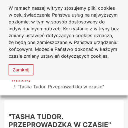
W ramach naszej witryny stosujemy pliki cookies
Biblioteka Uniwersytecka
Przejdź do głównego menu
Przejdź do treści
Przejdź do wyszukiwarki
Przejdź do mapy serwisu
w celu świadczenia Państwu usług na najwyższym
Uniwersytetu Jana Długosza
w Częstochowie
poziomie, w tym w sposób dostosowany do
indywidualnych potrzeb. Korzystanie z witryny bez
zmiany ustawień dotyczących cookies oznacza,
że będą one zamieszczane w Państwa urządzeniu
Deklaracja
Mapa
końcowym. Możecie Państwo dokonać w każdym
dostępności
serwisu
czasie zmiany ustawień dotyczących cookies.
MENU
Zamknij
Tutaj jesteś
Wystawy
"Tasha Tudor. Przeprowadzka w czasie"
"TASHA TUDOR.
PRZEPROWADZKA W CZASIE"