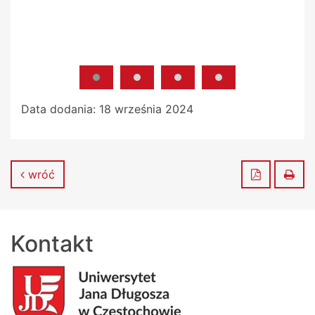
Data dodania:
18 września 2024
Zapisz do
Dru
wróć
Kontakt