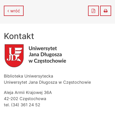
Zapisz do
Dru
wróć
Kontakt
Biblioteka Uniwersytecka
Uniwersytet Jana Długosza w Częstochowie
Aleja Armii Krajowej 36A
42-202 Częstochowa
tel. (34) 361 24 52