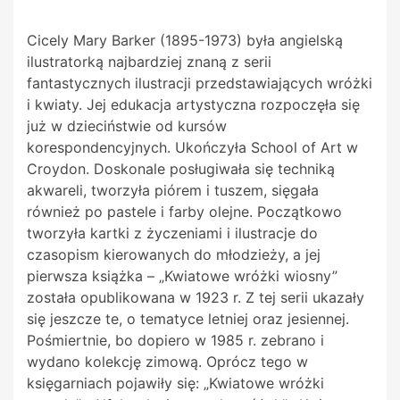
Cicely Mary Barker (1895-1973) była angielską
ilustratorką najbardziej znaną z serii
fantastycznych ilustracji przedstawiających wróżki
i kwiaty. Jej edukacja artystyczna rozpoczęła się
już w dzieciństwie od kursów
korespondencyjnych. Ukończyła School of Art w
Croydon. Doskonale posługiwała się techniką
akwareli, tworzyła piórem i tuszem, sięgała
również po pastele i farby olejne. Początkowo
tworzyła kartki z życzeniami i ilustracje do
czasopism kierowanych do młodzieży, a jej
pierwsza książka – „Kwiatowe wróżki wiosny”
została opublikowana w 1923 r. Z tej serii ukazały
się jeszcze te, o
tematyce letniej oraz jesiennej.
Pośmiertnie, bo dopiero w 1985 r. zebrano i
wydano kolekcję zimową. Oprócz tego w
księgarniach pojawiły się: „Kwiatowe wróżki