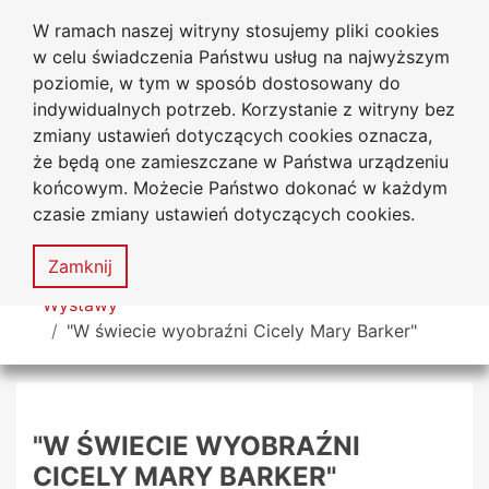
W ramach naszej witryny stosujemy pliki cookies
Biblioteka Uniwersytecka
Przejdź do głównego menu
Przejdź do treści
Przejdź do wyszukiwarki
Przejdź do mapy serwisu
w celu świadczenia Państwu usług na najwyższym
Uniwersytetu Jana Długosza
w Częstochowie
poziomie, w tym w sposób dostosowany do
indywidualnych potrzeb. Korzystanie z witryny bez
zmiany ustawień dotyczących cookies oznacza,
że będą one zamieszczane w Państwa urządzeniu
Deklaracja
Mapa
końcowym. Możecie Państwo dokonać w każdym
dostępności
serwisu
czasie zmiany ustawień dotyczących cookies.
MENU
Zamknij
Tutaj jesteś
Wystawy
"W świecie wyobraźni Cicely Mary Barker"
"W ŚWIECIE WYOBRAŹNI
CICELY MARY BARKER"